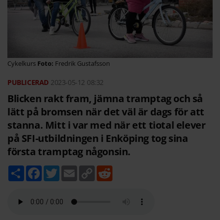
Cykelkurs
Fredrik Gustafsson
2023-05-12
08:32
Blicken rakt fram, jämna tramptag och så
lätt på bromsen när det väl är dags för att
stanna. Mitt i var med när ett tiotal elever
på SFI-utbildningen i Enköping tog sina
första tramptag någonsin.
D
F
T
E
C
R
e
a
w
m
o
e
l
c
i
a
p
d
a
e
t
i
y
d
b
t
l
L
i
o
e
i
t
o
r
n