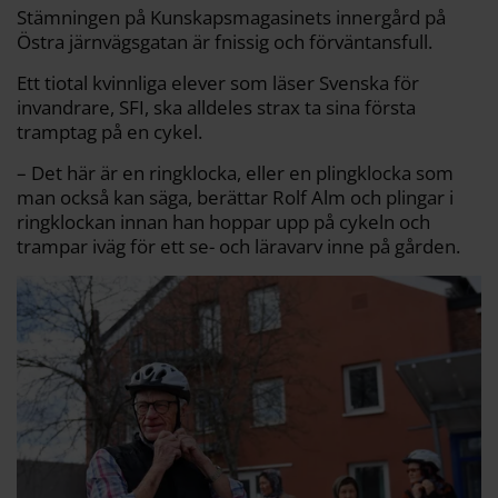
k
k
Stämningen på Kunskapsmagasinets innergård på
Östra järnvägsgatan är fnissig och förväntansfull.
Ett tiotal kvinnliga elever som läser Svenska för
invandrare, SFI, ska alldeles strax ta sina första
tramptag på en cykel.
– Det här är en ringklocka, eller en plingklocka som
man också kan säga, berättar Rolf Alm och plingar i
ringklockan innan han hoppar upp på cykeln och
trampar iväg för ett se- och läravarv inne på gården.