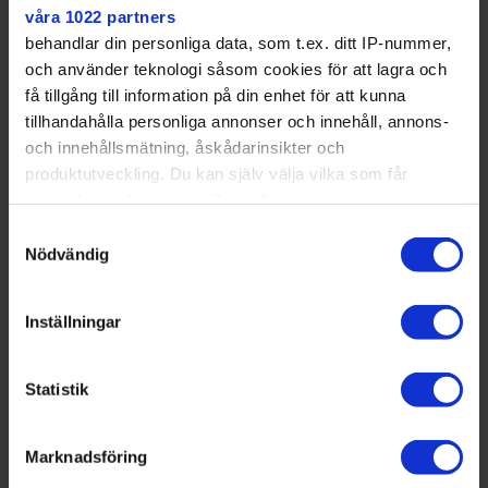
frigörelse.
våra 1022 partners
behandlar din personliga data, som t.ex. ditt IP-nummer,
och använder teknologi såsom cookies för att lagra och
få tillgång till information på din enhet för att kunna
tillhandahålla personliga annonser och innehåll, annons-
och innehållsmätning, åskådarinsikter och
produktutveckling. Du kan själv välja vilka som får
använda din data och i vilka syften.
Samtyckesval
Med din tillåtelse skulle vi även vilja:
Nödvändig
Samla in information om din geografiska plats
som kan ha en noggrannhet på upp till flera meter
Inställningar
Identifiera din enhet genom att aktivt skanna den
för specifika kännetecken (fingeravtryck)
Statistik
Ta reda på mer om hur dina personliga uppgifter
behandlas och ställ in dina preferenser i
detaljsektionen
Marknadsföring
. Du kan ändra eller dra tillbaka ditt samtycke när som
Freweini Kiflay får lite putthjälp av Mats Alvemark.
Fredrik