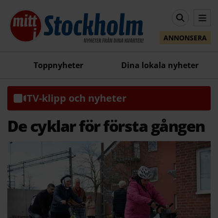
ANNONSERA
Toppnyheter
Dina lokala nyheter
TV-klipp och nyheter
De cyklar för första gången