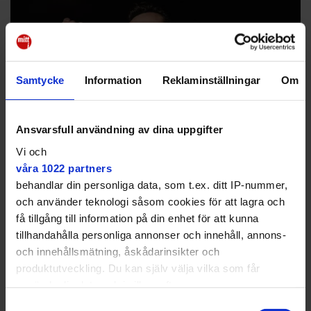
Samtycke
Information
Reklaminställningar
Om
Ansvarsfull användning av dina uppgifter
Vi och
våra 1022 partners
behandlar din personliga data, som t.ex. ditt IP-nummer,
"Jag tycker om att det är en individuell sport, som samtidigt är väldigt
och använder teknologi såsom cookies för att lagra och
social", säger Jeffrey de Graaf, rankad på 50:e plats i världen.
Judit
få tillgång till information på din enhet för att kunna
Nilsson
tillhandahålla personliga annonser och innehåll, annons-
Förra helgen spelades matcher i högsta ligan,
och innehållsmätning, åskådarinsikter och
Riksserien, på Biljardpalatset och det var fullt ös,
produktutveckling. Du kan själv välja vilka som får
berättar Oskar.
använda din data och i vilka syften.
– Det var riktigt bra drag och mycket folk.
Samtyckesval