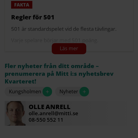
Regler för 501
501 är standardspelet vid de flesta tävlingar.
Varje spelare börjar med 501 poäng.
Träffade poäng dras av från det totala antalet
poäng.
Fler nyheter från ditt område –
Första spelaren som når exakt noll poäng
prenumerera på Mitt i:s nyhetsbrev
vinner.
Kvarteret!
Sista kastet när du går ut måste landa i en
+
+
Kungsholmen
Nyheter
dubbel (yttre ringen på tavlan) eller bullseye –
alltså cirkeln i mitten.
OLLE
ANRELL
Om du går under noll eller når 1 poäng återställs
olle.anrell@mitti.se
poängen till den man hade vid kastomgångens
08-550 552 11
start.
Källa: dartguide.se