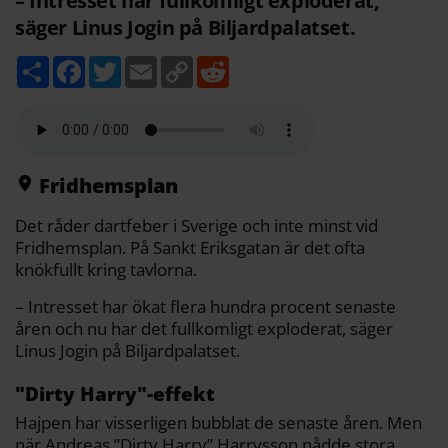
– Intresset har fullkomligt exploderat,
säger Linus Jogin på Biljardpalatset.
D
F
T
E
C
R
e
a
w
m
o
e
l
c
i
a
p
d
a
e
t
i
y
d
b
t
l
L
i
o
e
i
t
o
r
n
k
k
Fridhemsplan
Det råder dartfeber i Sverige och inte minst vid
Fridhemsplan. På Sankt Eriksgatan är det ofta
knökfullt kring tavlorna.
– Intresset har ökat flera hundra procent senaste
åren och nu har det fullkomligt exploderat, säger
Linus Jogin på Biljardpalatset.
"Dirty Harry"-effekt
Hajpen har visserligen bubblat de senaste åren. Men
när Andreas ”Dirty Harry” Harrysson nådde stora