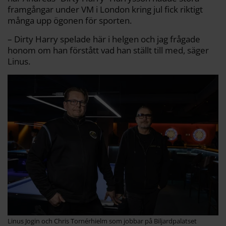
framgångar under VM i London kring jul fick riktigt
många upp ögonen för sporten.
– Dirty Harry spelade här i helgen och jag frågade
honom om han förstått vad han ställt till med, säger
Linus.
Linus Jogin och Chris Tornérhielm som jobbar på Biljardpalatset