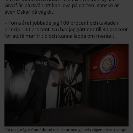
Graaf är på nivån att kan leva på darten. Kanske är
även Oskar på väg dit.
– Förra året jobbade jag 100 procent och tävlade i
princip 100 procent. Nu har jag gått ner till 80 procent
för att få mer fritid och kunna ladda om mentalt.
Stå rakt, något framåtlutad och låt armen gå hela vägen när du släppt