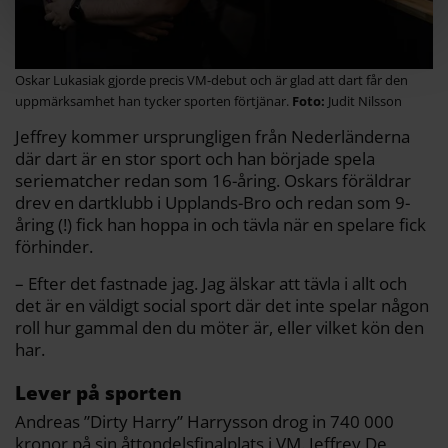
Oskar Lukasiak gjorde precis VM-debut och är glad att dart får den
uppmärksamhet han tycker sporten förtjänar.
Judit Nilsson
Jeffrey kommer ursprungligen från Nederländerna
där dart är en stor sport och han började spela
seriematcher redan som 16-åring. Oskars föräldrar
drev en dartklubb i Upplands-Bro och redan som 9-
åring (!) fick han hoppa in och tävla när en spelare fick
förhinder.
– Efter det fastnade jag. Jag älskar att tävla i allt och
det är en väldigt social sport där det inte spelar någon
roll hur gammal den du möter är, eller vilket kön den
har.
Lever på sporten
Andreas ”Dirty Harry” Harrysson drog in 740 000
kronor på sin åttondelsfinalplats i VM. Jeffrey De