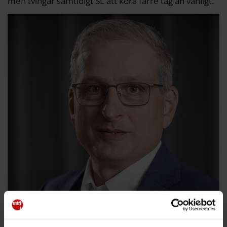
men tvingar samtidigt SL att köra färre tåg än vanligt.