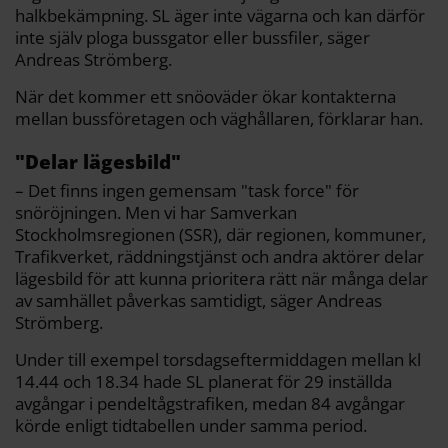
halkbekämpning. SL äger inte vägarna och kan därför
inte själv ploga bussgator eller bussfiler, säger
Andreas Strömberg.
När det kommer ett snöoväder ökar kontakterna
mellan bussföretagen och väghållaren, förklarar han.
"Delar lägesbild"
– Det finns ingen gemensam "task force" för
snöröjningen. Men vi har Samverkan
Stockholmsregionen (SSR), där regionen, kommuner,
Trafikverket, räddningstjänst och andra aktörer delar
lägesbild för att kunna prioritera rätt när många delar
av samhället påverkas samtidigt, säger Andreas
Strömberg.
Under till exempel torsdagseftermiddagen mellan kl
14.44 och 18.34 hade SL planerat för 29 inställda
avgångar i pendeltågstrafiken, medan 84 avgångar
körde enligt tidtabellen under samma period.