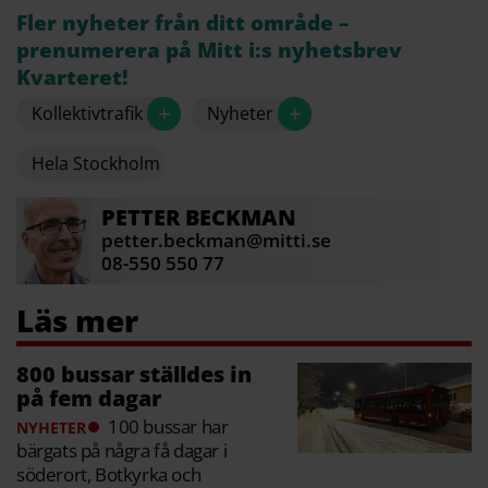
Fler nyheter från ditt område –
prenumerera på Mitt i:s nyhetsbrev
Kvarteret!
+
+
Kollektivtrafik
Nyheter
Hela Stockholm
PETTER
BECKMAN
petter.beckman@mitti.se
08-550 550 77
800 bussar ställdes in
på fem dagar
100 bussar har
NYHETER
bärgats på några få dagar i
söderort, Botkyrka och