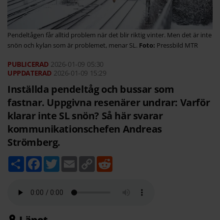
Pendeltågen får alltid problem när det blir riktig vinter. Men det är inte
snön och kylan som är problemet, menar SL.
Pressbild MTR
2026-01-09
05:30
2026-01-09 15:29
Inställda pendeltåg och bussar som
fastnar. Uppgivna resenärer undrar: Varför
klarar inte SL snön? Så här svarar
kommunikationschefen Andreas
Strömberg.
D
F
T
E
C
R
e
a
w
m
o
e
l
c
i
a
p
d
a
e
t
i
y
d
b
t
l
L
i
o
e
i
t
o
r
n
k
k
Länet