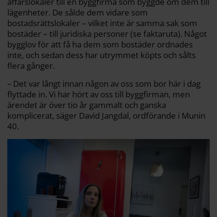
affärslokaler till en byggfirma som byggde om dem till
lägenheter. De sålde dem vidare som
bostadsrättslokaler – vilket inte är samma sak som
bostäder – till juridiska personer (se faktaruta). Något
bygglov för att få ha dem som bostäder ordnades
inte, och sedan dess har utrymmet köpts och sålts
flera gånger.
– Det var långt innan någon­ av oss som bor här i dag
flyttade in. Vi har hört av oss till byggfirman, men
ärendet är över tio år gammalt och ganska
komplicerat, säger David Jangdal, ord­förande i Munin
40.