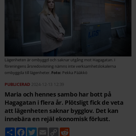
Lägenheten är ombyggd och saknar utgång mot Hagagatan. I
föreningens årsredovisning nämns inte verksamhetslokalerna
ombyggda till lägenheter.
Pekka Pääkkö
2024-12-13
12:39
Maria och hennes sambo har bott på
Hagagatan i flera år. Plötsligt fick de veta
att lägenheten saknar bygglov. Det kan
innebära en rejäl ekonomisk förlust.
D
F
T
E
C
R
e
a
w
m
o
e