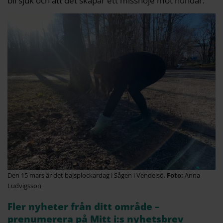
bli sjuk och att det skapar ett missnöje mot hundar.
Den 15 mars är det bajsplockardag i Sågen i Vendelsö.
Anna
Ludvigsson
Fler nyheter från ditt område –
prenumerera på Mitt i:s nyhetsbrev