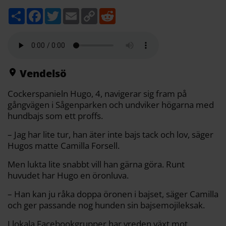
D
F
T
E
C
R
e
a
w
m
o
e
l
c
i
a
p
d
a
e
t
i
y
d
b
t
l
L
i
o
e
i
t
o
r
n
k
k
Vendelsö
Cockerspanieln Hugo, 4, navigerar sig fram på
gångvägen i Sågenparken och undviker högarna med
hundbajs som ett proffs.
– Jag har lite tur, han äter inte bajs tack och lov, säger
Hugos matte Camilla Forsell.
Men lukta lite snabbt vill han gärna göra. Runt
huvudet har Hugo en öronluva.
– Han kan ju råka doppa öronen i bajset, säger Camilla
och ger passande nog hunden sin bajsemojileksak.
I lokala Facebookgrupper har vreden växt mot