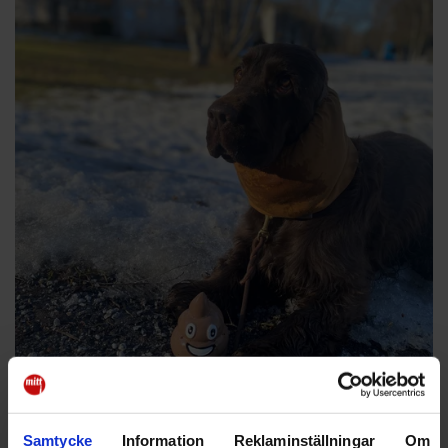
För Camilla Forsell är det mycket med att tvätta Hugos långa päls den
Samtycke
Information
Reklaminställningar
Om
här tiden på året.
Anna Ludvigsson