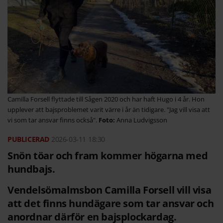
Camilla Forsell flyttade till Sågen 2020 och har haft Hugo i 4 år. Hon
upplever att bajsproblemet varit värre i år än tidigare. "Jag vill visa att
vi som tar ansvar finns också".
Anna Ludvigsson
2026-03-11
18:30
Snön töar och fram kommer högarna med
hundbajs.
Vendelsömalmsbon Camilla Forsell vill visa
att det finns hundägare som tar ansvar och
anordnar därför en bajsplockardag.