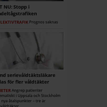
T NU: Stopp i
deltågstrafiken
LEKTIVTRAFIK
Prognos saknas
d serievåldtäktsläkare
las för fler våldtäkter
ETER
Angrep patienter
ematiskt i Uppsala och Stockholm
 nya åtalspunkter – tre är
våldtäkter