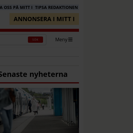
 OSS PÅ MITT I
TIPSA REDAKTIONEN
ANNONSERA I MITT I
Meny
SÖK
Senaste nyheterna