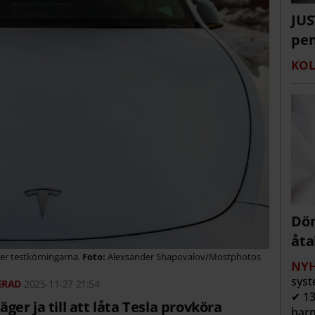
JUS
pen
KOL
Döm
åta
er testkörningarna.
Alexsander Shapovalov/Mostphotos
NYH
syst
2025-11-27 21:54
✔ 13
er ja till att låta Tesla provköra
barn