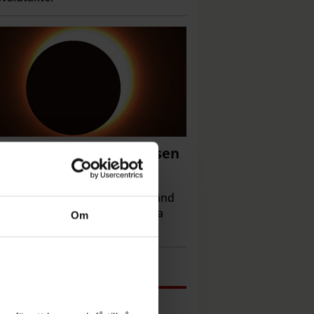
kan du se solförmörkelsen
ller vänta i 13 år
ETER
Astronomens tips: Använd
discokula ✔ Meteorregn samma
Om
l: "Bara tur"
Mest läst just nu