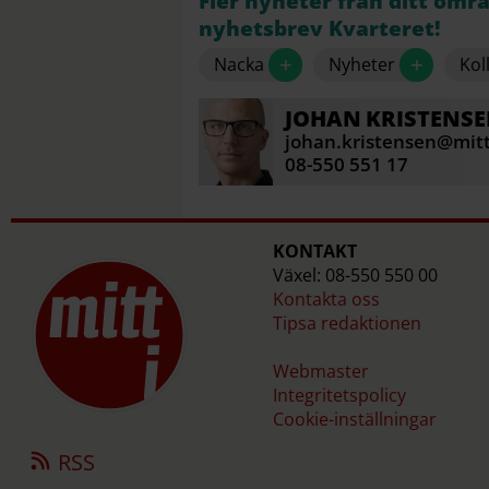
Fler nyheter från ditt omr
nyhetsbrev Kvarteret!
+
+
Nacka
Nyheter
Kol
JOHAN
KRISTENS
johan.kristensen@mitt
08-550 551 17
KONTAKT
Växel: 08-550 550 00
Kontakta oss
Tipsa redaktionen
Webmaster
Integritetspolicy
Cookie-inställningar
RSS