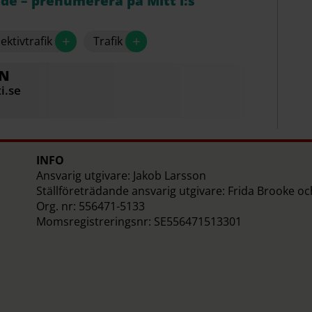
åde – prenumerera på Mitt i:s
+
+
lektivtrafik
Trafik
EN
i.se
INFO
Ansvarig utgivare: Jakob Larsson
Ställföreträdande ansvarig utgivare: Frida Brooke o
Org. nr: 556471-5133
Momsregistreringsnr: SE556471513301