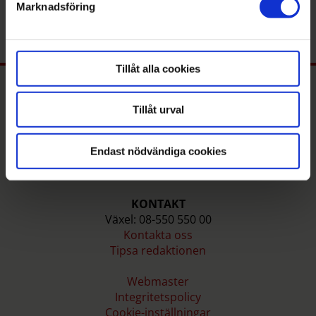
08-550 550 06
Marknadsföring
. Du kan ändra eller dra tillbaka ditt samtycke när som
helst från cookie-förklaringen.
Tillåt alla cookies
Tillåt urval
Endast nödvändiga cookies
KONTAKT
Växel: 08-550 550 00
Kontakta oss
Tipsa redaktionen
Webmaster
Integritetspolicy
Cookie-inställningar