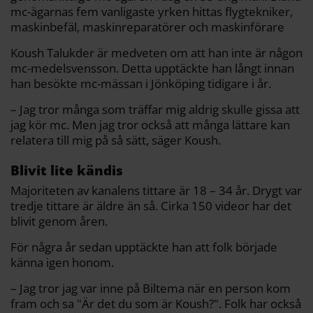
mc-ägarnas fem vanligaste yrken hittas flygtekniker,
maskinbefäl, maskinreparatörer och maskinförare
Koush Talukder är medveten om att han inte är någon
mc-medelsvensson. Detta upptäckte han långt innan
han besökte mc-mässan i Jönköping tidigare i år.
– Jag tror många som träffar mig aldrig skulle gissa att
jag kör mc. Men jag tror också att många lättare kan
relatera till mig på så sätt, säger Koush.
Blivit lite kändis
Majoriteten av kanalens tittare är 18 – 34 år. Drygt var
tredje tittare är äldre än så. Cirka 150 videor har det
blivit genom åren.
För några år sedan upptäckte han att folk började
känna igen honom.
– Jag tror jag var inne på Biltema när en person kom
fram och sa "Är det du som är Koush?". Folk har också