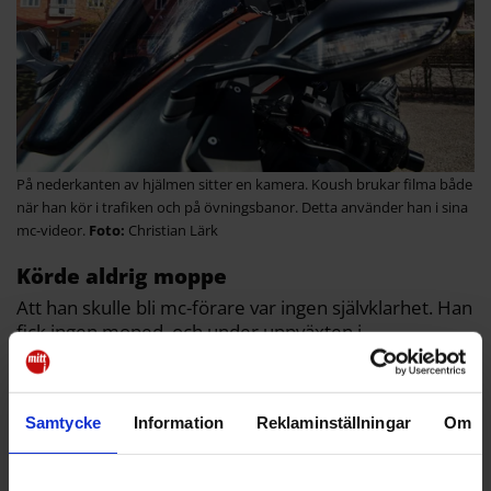
På nederkanten av hjälmen sitter en kamera. Koush brukar filma både
när han kör i trafiken och på övningsbanor. Detta använder han i sina
mc-videor.
Christian Lärk
Körde aldrig moppe
Att han skulle bli mc-förare var ingen självklarhet. Han
fick ingen moped, och under uppväxten i
Bagarmossen fanns motorcyklar varken i hans tankar
eller i hans omgivning. Men 20 år gammal blev han
blixtkär.
Samtycke
Information
Reklaminställningar
Om
– Jag fick sitta på bakom en vän. Jag är ingen
adrenalin-junkie men känslan var "oj!".