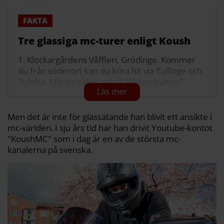
Tre glassiga mc-turer enligt Koush
1. Klockargårdens Våffleri, Grödinge. Kommer
du från söderort kan du köra hit via Tullinge och
Tumba. Många väljer också "Slingerbulten"
(länsväg 257) varpå Koush uppmanar "Kör
försiktigt!"
2. Glass på hörnet, Vaxholm. Hit kan du från
Men det är inte för glassätande han blivit ett ansikte i
söderort med fördel köra via Nacka/Värmdö och
mc-världen. I sju års tid har han drivit Youtube-kontot
upp mot Rindö. Turen innehåller två vägfärjor
"KoushMC" som i dag är en av de största mc-
innan ankomst till Vaxholm.
kanalerna på svenska.
3. Sigtuna Gelato, Sigtuna. På vägen hit kan du
om du kör på småvägar uppleva både
Rosersbergs slott och Steninge slottsby.
Källa: Koush Talukder