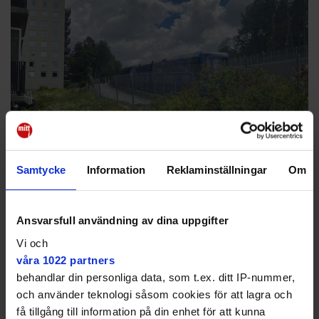
Samtycke
Information
Reklaminställningar
Om
Boende på Lingvägen söder om Hökarängens station kan se fram
emot mindre buller från tågspåren.
Mattias Kamgren
Ansvarsfull användning av dina uppgifter
Tystare vid radhus
Vi och
Det största plankprojektet i området pågår vid
våra 1022 partners
Tyresövägen i Sköndal. Där byggs sex nya plank med
behandlar din personliga data, som t.ex. ditt IP-nummer,
en total längd av drygt 1,3 kilometer. De ingår i
och använder teknologi såsom cookies för att lagra och
projektet med att
bygga om busshållplatserna
vid
få tillgång till information på din enhet för att kunna