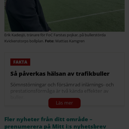
Erik Kadesjö, tränare för FoC Farstas pojkar, på bullerstörda
Kvickenstorps bollplan.
Mattias Kamgren
Så påverkas hälsan av trafikbuller
Sömnstörningar och försämrad inlärnings- och
prestationsförmåga är två kända effekter av
buller.
Studier visar också på ökad risk för hjärt- och
kärlsjukdomar från långvarig exponering för
Fler nyheter från ditt område –
buller från vägtrafik och flyg.
prenumerera på Mitt i:s nyhetsbrev