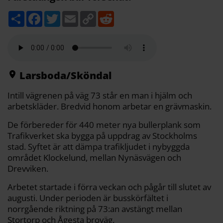
D
F
T
E
C
R
e
a
w
m
o
e
l
c
i
a
p
d
a
e
t
i
y
d
b
t
l
L
i
o
e
i
t
o
r
n
k
k
Larsboda/Sköndal
Intill vägrenen på väg 73 står en man i hjälm och
arbetskläder. Bredvid honom arbetar en grävmaskin.
De förbereder för 440 meter nya bullerplank som
Trafikverket ska bygga på uppdrag av Stockholms
stad. Syftet är att dämpa trafikljudet i nybyggda
området Klockelund, mellan Nynäsvägen och
Drevviken.
Arbetet startade i förra veckan och pågår till slutet av
augusti. Under perioden är busskörfältet i
norrgående riktning på 73:an avstängt mellan
Stortorp och Ågesta broväg.