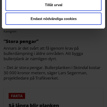
Tillåt urval
Endast nödvändiga cookies
800 av 1324 meter bullerplank är på plats vid Tyresövägen i höjd med
Norra Sköndal. Resten byggs färdigt i sommar och höst.
Mattias
Kamgren
”Stora pengar”
Annars är det svårt att få igenom krav på
bullerdämpning i äldre områden. Att bygga
bullerplank är nämligen dyrt.
– Det är stora pengar. Bullerplanken i Sköndal kostar
30 000 kronor metern, säger Lars Segerman,
projektledare på Trafikverket.
Så långa blir planken