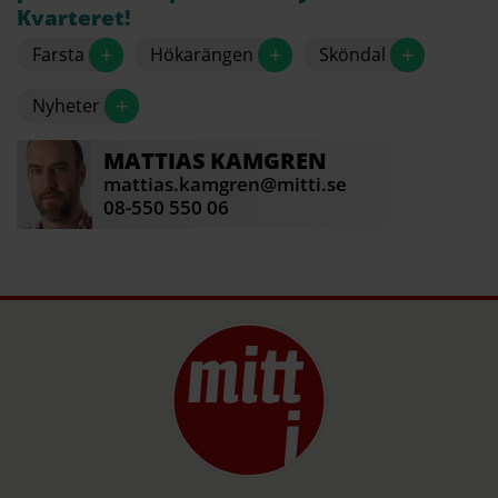
Källa: Folkhälsomyndigheten
Kvarteret!
+
+
+
Farsta
Hökarängen
Sköndal
+
Nyheter
MATTIAS
KAMGREN
mattias.kamgren@mitti.se
08-550 550 06