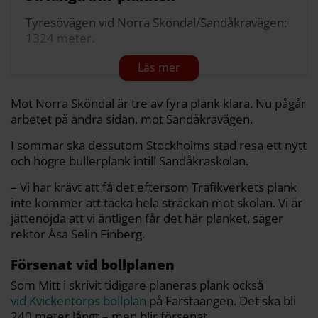
Tyresövägen vid Norra Sköndal/Sandåkravägen:
1324 meter.
Nynäsvägen vid Klockelund: 440 meter.
Kvickentorps bollplan mot Nynäsvägen: 240
Mot Norra Sköndal är tre av fyra plank klara. Nu pågår
meter.
arbetet på andra sidan, mot Sandåkravägen.
Hökarängen, mellan tågspåren och Lingvägen:
I sommar ska dessutom Stockholms stad resa ett nytt
253 meter.
och högre bullerplank intill Sandåkraskolan.
Källa: Trafikverket, Region Stockholm, Stockholms stad
– Vi har krävt att få det eftersom Trafikverkets plank
inte kommer att täcka hela sträckan mot skolan. Vi är
jättenöjda att vi äntligen får det här planket, säger
rektor Åsa Selin Finberg.
Försenat vid bollplanen
Som Mitt i skrivit tidigare planeras plank också
vid Kvickentorps bollplan
på Farstaängen. Det ska bli
240 meter långt – men blir försenat.