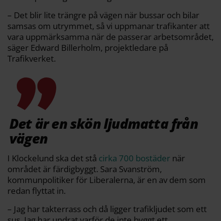
– Det blir lite trängre på vägen när bussar och bilar
samsas om utrymmet, så vi uppmanar trafikanter att
vara uppmärksamma när de passerar arbetsområdet,
säger Edward Billerholm, projektledare på
Trafikverket.
Det är en skön ljudmatta från
vägen
I Klockelund ska det stå
cirka 700 bostäder
när
området är färdigbyggt. Sara Svanström,
kommunpolitiker för Liberalerna, är en av dem som
redan flyttat in.
– Jag har takterrass och då ligger trafikljudet som ett
sus. Jag har undrat varför de inte byggt ett