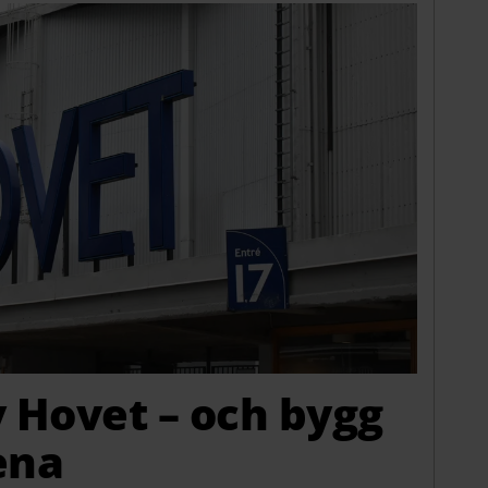
v Hovet – och bygg
ena