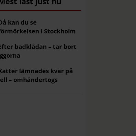
Mest läst just nu
Då kan du se
förmörkelsen i Stockholm
Efter badklådan – tar bort
ggorna
Katter lämnades kvar på
ell – omhändertogs