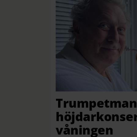
Trumpetman
höjdarkonsert
våningen