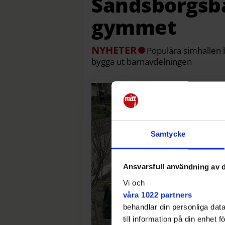
Sandsborgsba
gymmet
NYHETER
Populära simhallen 
bygga ut barnavdelningen
Samtycke
Ansvarsfull användning av d
Vi och
våra 1022 partners
behandlar din personliga data
till information på din enhet