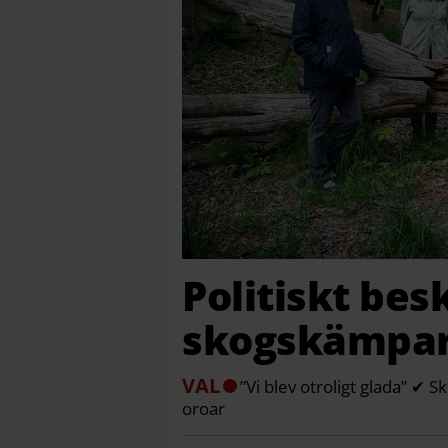
Politiskt bes
skogskämpa
VAL
”Vi blev otroligt glada” ✔ 
oroar