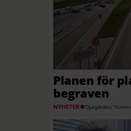
Planen för pl
begraven
NYHETER
Djurgården: ”Komme