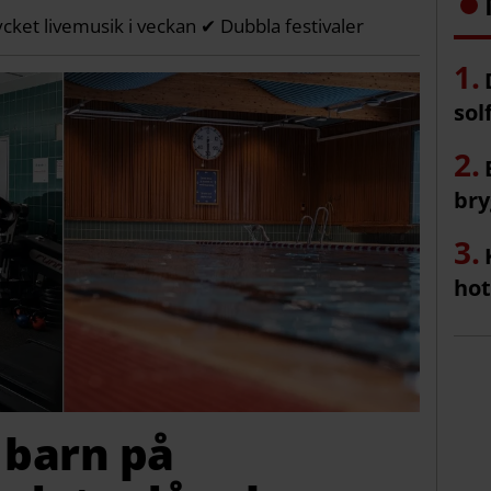
ycket livemusik i veckan ✔ Dubbla festivaler
sol
bry
hot
 barn på