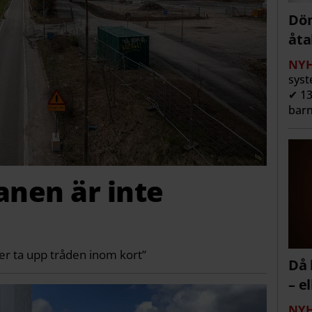
Döm
åta
NYH
syst
✔ 13
barn
anen är inte
r ta upp tråden inom kort”
Då 
– e
NYH