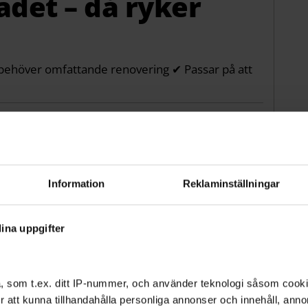
det – då ryker
behöver omfattande renovering ✔ Passar på att
Information
Reklaminställningar
ina uppgifter
, som t.ex. ditt IP-nummer, och använder teknologi såsom cookies
 för att kunna tillhandahålla personliga annonser och innehåll, an