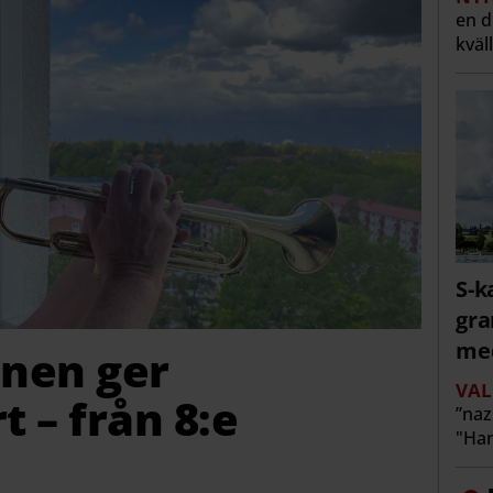
en 
kväl
S-k
gra
me
nen ger
VAL
 – från 8:e
”naz
"Han