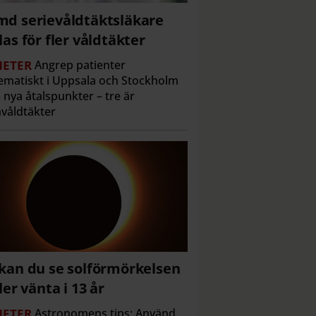
d serievåldtäktsläkare
las för fler våldtäkter
ETER
Angrep patienter
ematiskt i Uppsala och Stockholm
 nya åtalspunkter – tre är
våldtäkter
kan du se solförmörkelsen
ller vänta i 13 år
ETER
Astronomens tips: Använd