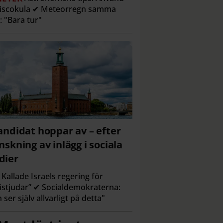
discokula ✔ Meteorregn samma
l: "Bara tur"
andidat hoppar av – efter
nskning av inlägg i sociala
dier
Kallade Israels regering för
istjudar” ✔ Socialdemokraterna:
 ser själv allvarligt på detta"