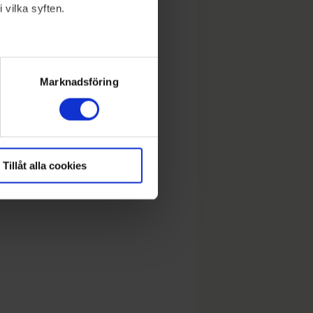
 vilka syften.
lera meter
ryck)
Marknadsföring
Tillåt alla cookies