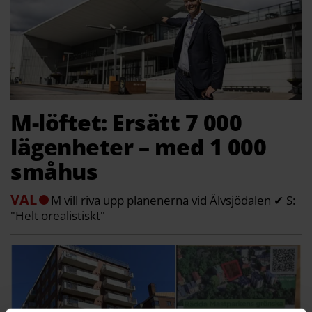
M-löftet: Ersätt 7 000
lägenheter – med 1 000
småhus
VAL
M vill riva upp planenerna vid Älvsjödalen ✔ S:
"Helt orealistiskt"