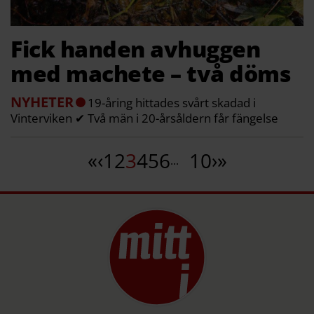
Fick handen avhuggen
med machete – två döms
NYHETER
19-åring hittades svårt skadad i
Vinterviken ✔ Två män i 20-årsåldern får fängelse
«
‹
1
2
3
4
5
6
10
›
»
...