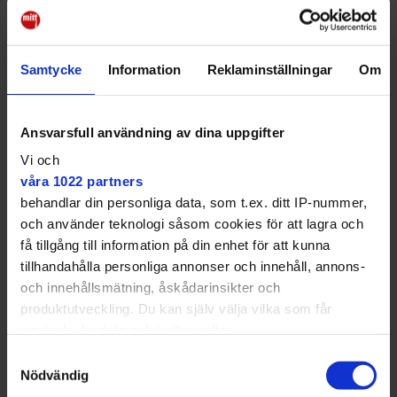
Samtycke
Information
Reklaminställningar
Om
SD kampanjar mot bygge
Ansvarsfull användning av dina uppgifter
av hus – som redan finns
Vi och
våra 1022 partners
VAL
behandlar din personliga data, som t.ex. ditt IP-nummer,
Huset i Gröndal finns inte – enligt SD:s utskick
✔ Nyinflyttad granne: "Knappast
och använder teknologi såsom cookies för att lagra och
förtroendeingivande"
få tillgång till information på din enhet för att kunna
tillhandahålla personliga annonser och innehåll, annons-
och innehållsmätning, åskådarinsikter och
produktutveckling. Du kan själv välja vilka som får
använda din data och i vilka syften.
Samtyckesval
Med din tillåtelse skulle vi även vilja:
Nödvändig