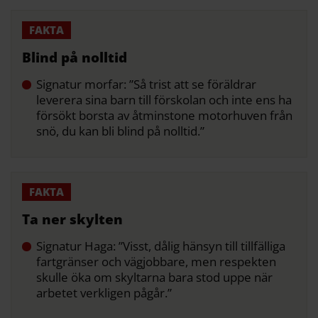
Blind på nolltid
Signatur morfar: ”Så trist att se föräldrar
leverera­ sina barn till förskolan och inte ens ha
försökt borsta av åtminstone motorhuven från
snö, du kan bli blind på nolltid.”
Ta ner skylten
Signatur Haga: ”Visst, dålig hänsyn till till­fälliga
fartgränser och vägjobbare, men respekten
skulle öka om skyltarna bara stod uppe när
arbetet­ verkligen pågår.”