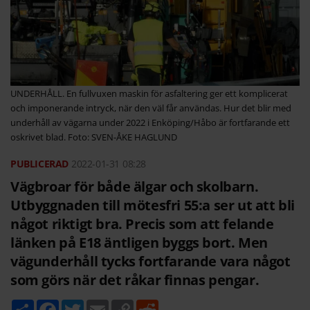
UNDERHÅLL. En fullvuxen maskin för asfaltering ger ett komplicerat
och imponerande intryck, när den väl får användas­. Hur det blir med
underhåll av vägarna­ under 2022 i Enköping/Håbo är fortfarande ett
oskrivet blad. Foto: SVEN-ÅKE HAGLUND
2022-01-31
08:28
Vägbroar för både älgar och skolbarn.
Utbyggnaden till mötesfri 55:a ser ut att bli
något riktigt bra. Precis som att felande
länken på E18 äntligen byggs bort. Men
vägunderhåll tycks fortfarande vara något
som görs när det råkar finnas pengar.
D
F
T
E
C
R