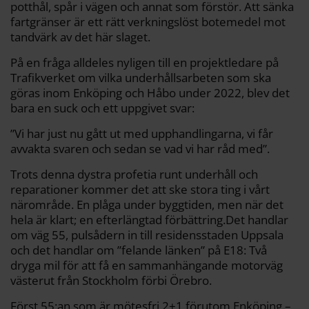
potthål, spår i vägen och annat som förstör. Att sänka
fartgränser är ett rätt verkningslöst botemedel mot
tandvärk av det här slaget.
På en fråga alldeles nyligen till en projektledare på
Trafikverket om vilka underhållsarbeten som ska
göras inom Enköping och Håbo under 2022, blev det
bara en suck och ett uppgivet svar:
”Vi har just nu gått ut med upphandlingarna, vi får
avvakta svaren och sedan se vad vi har råd med”.
Trots denna dystra profetia runt underhåll och
reparationer kommer det att ske stora ting i vårt
närområde. En plåga under byggtiden, men när det
hela är klart; en efterlängtad förbättring.Det handlar
om väg 55, pulsådern in till residensstaden Uppsala
och det handlar om ”felande länken” på E18: Två
dryga mil för att få en sammanhängande motorväg
västerut från Stockholm förbi Örebro.
Först 55:an som är mötesfri 2+1 förutom Enköping –