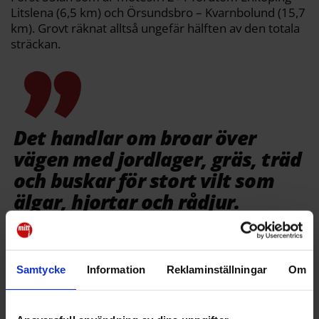
Litslena (6,5 km) och Örsundsbro – Kvarnbolund (15,7
km). Grovt räknat alltså ungefär hälften av den totala
sträckan.
Det handlar om broar över
vägen med jord­lager, gräs, träd
och buskar för stort vilt som
älgar, hjortar och rådjur.
Trots sedvanliga prutningar ser det ut att bli något
väldigt fint, där en gångbro över vägen­ i Skolsta
(äntligen!) bara är en liten del.
Samtycke
Information
Reklaminställningar
Om
Efter samråd med boende, med kommun, region och
myndigheter håller projektörerna som bäst på att