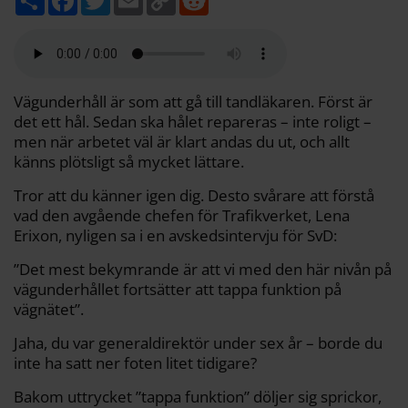
e
a
w
m
o
e
l
c
i
a
p
d
a
e
t
i
y
d
b
t
l
L
i
o
e
i
t
o
r
n
k
k
Vägunderhåll är som att gå till tand­läkaren. Först är
det ett hål. Sedan ska hålet repareras – inte roligt –
men när arbetet väl är klart andas du ut, och allt
känns plötsligt så mycket lättare.
Tror att du känner igen dig. Desto svårare­ att förstå
vad den avgående chefen för Trafikverket, Lena
Erixon, nyligen sa i en avskedsintervju för SvD:
”Det mest bekymrande är att vi med den här nivån på
vägunderhållet fortsätter att tappa funktion på
vägnätet”.
Jaha, du var generaldirektör under sex år – borde du
inte ha satt ner foten litet tidigare?
Bakom uttrycket ”tappa funktion” döljer sig sprickor,