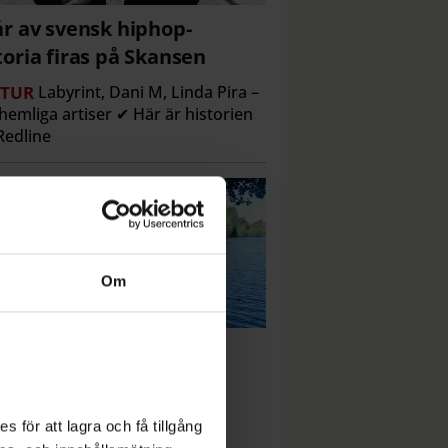
år av svensk hiphop-
toria firas på Skansen
TUR
Labyrint, Dani M, Linda Pira –
hemliga artiser ✔ Här är historien
edline
Om
gäller badavrådan på
ngholmen
ETER
"Mycket höga halter” ✔
 för att lagra och få tillgång
s alternativ – på samma ö