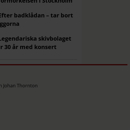
förmörkelsen i Stockholm
Efter badklådan – tar bort
ggorna
Legendariska skivbolaget
ar 30 år med konsert
ch Johan Thornton