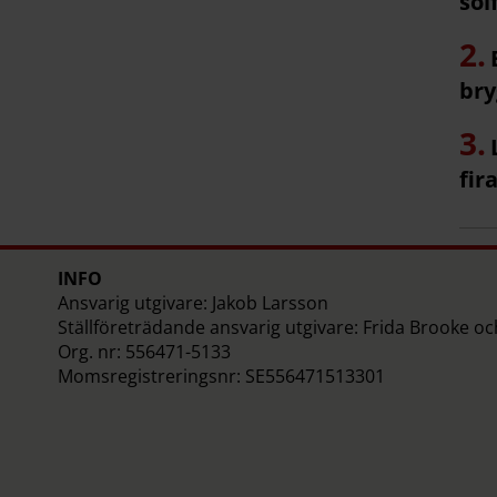
sol
bry
fir
INFO
Ansvarig utgivare: Jakob Larsson
Ställföreträdande ansvarig utgivare: Frida Brooke o
Org. nr: 556471-5133
Momsregistreringsnr: SE556471513301