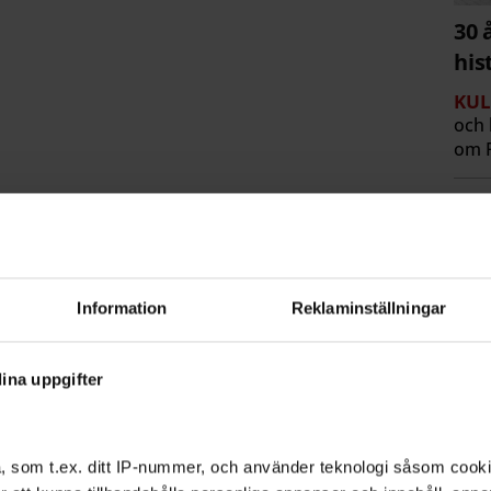
30 
his
KUL
och 
om R
Information
Reklaminställningar
ina uppgifter
Nu 
Lå
NYH
, som t.ex. ditt IP-nummer, och använder teknologi såsom cookies
Finn