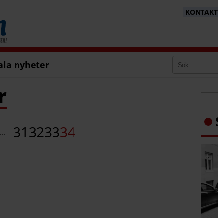
KONTAKTA
ala nyheter
r
31
32
33
34
...