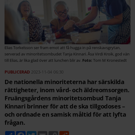
Elias Torkelsson ser fram emot att få hugga in på renskavsgrytan,
serverad av minoritetsombudet Tanja Kinnari. Åsa Virdi Kroik, god vän
till Elias, är lika glad över att lunchen blir av.
Tom M Kronestedt
2023-11-04
06:30
De nationella minoriteterna har särskilda
rättigheter, inom vård- och äldreomsorgen.
Fruängsgårdens minoritetsombud Tanja
Kinnari brinner för att de ska tillgodoses –
och ordnade en samisk måltid för att lyfta
frågan.
D
F
T
E
C
R