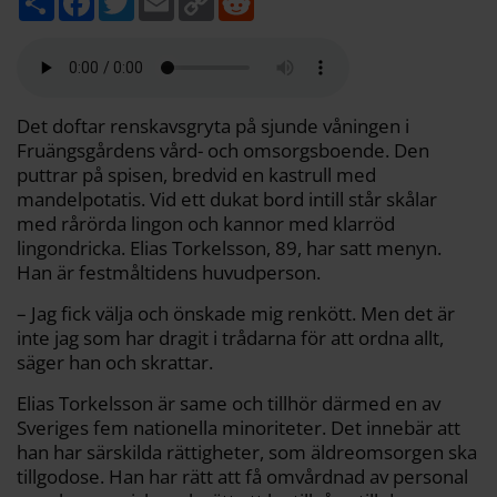
e
a
w
m
o
e
l
c
i
a
p
d
a
e
t
i
y
d
b
t
l
L
i
o
e
i
t
o
r
n
k
k
Det doftar renskavsgryta på sjunde våningen i
Fruängsgårdens vård- och omsorgsboende. Den
puttrar på spisen, bredvid en kastrull med
mandelpotatis. Vid ett dukat bord intill står skålar
med rårörda lingon och kannor med klarröd
lingondricka. Elias Torkelsson, 89, har satt menyn.
Han är festmåltidens huvudperson.
– Jag fick välja och önskade mig renkött. Men det är
inte jag som har dragit i trådarna för att ordna allt,
säger han och skrattar.
Elias Torkelsson är same och tillhör därmed en av
Sveriges fem nationella minoriteter. Det innebär att
han har särskilda rättigheter, som äldreomsorgen ska
tillgodose. Han har rätt att få omvårdnad av personal