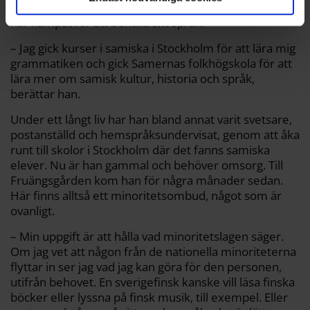
Härjedalen till Stockholm för att arbeta som 16-åring,
har kämpat för att behålla sitt språk.
– Jag gick kurser i samiska i Stockholm för att lära mig
grammatiken och gick Samernas folkhögskola för att
lära mer om samisk kultur, historia och språk,
berättar han.
Under ett långt liv har han bland annat varit svetsare,
postanställd och hemspråksundervisat, genom att åka
runt till skolor i Stockholm där det fanns samiska
elever. Nu är han gammal och behöver omsorg. Till
Fruängsgården kom han för några månader sedan.
Här finns alltså ett minoritetsombud, något som är
ovanligt.
– Min uppgift är att hålla vad minoritetslagen säger.
Om jag vet att någon från de nationella minoriteterna
flyttar in ser jag vad jag kan göra för den personen,
utifrån behovet. En sverigefinsk kanske vill läsa finska
böcker eller lyssna på finsk musik, till exempel. Eller