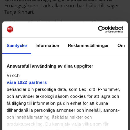
Fruängsgården. Tack alla ni som har hjälpt till, säger
Tanja Kinnari.
”Hjälparna” är Elias Torkelssons syster Aila Goldring
som beställt renkött av god kvalitet och sedan lagat
grytan ihop med Inger Bergendorff, som också är
same och har sin man på Fruängsgården. Även Åsa
Samtycke
Information
Reklaminställningar
Om
Virdi Kroik, som har täta band till Elias, har hjälpt till.
Ansvarsfull användning av dina uppgifter
Vi och
våra 1022 partners
Jag saknar att få prata
behandlar din personliga data, som t.ex. ditt IP-nummer,
samiska.
och använder teknologi såsom cookies för att lagra och
få tillgång till information på din enhet för att kunna
– Elias är min fars gamle vän ända sedan de gick
tillhandahålla personliga annonser och innehåll, annons-
nomadskola när de var små. Han har betytt mycket
och innehållsmätning, åskådarinsikter och
för mig. Som hemspråkslärare har han lärt både mig
produktutveckling. Du kan själv välja vilka som får
och min dotter samiska, berättar hon.