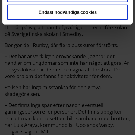
Anna Björne blir bedrövad av vandaliseringarna.
Christian Lärk
Endast nödvändiga cookies
Anna Björne kommer med långa steg på gångbanan.
Hon är på väg att hämta fyraåriga dottern i förskolan
på Sverigefinska skolan i Smedby.
Bor gör de i Runby, där flera busskurer förstörts.
– Det här är verkligen oroväckande. Jag tror det
handlar om ungdomar som inte har något att göra. Är
de sysslolösa blir de mer benägna att förstöra. Det
vore bra om det fanns fler aktiviteter för dem.
Polisen har inga misstänkta för den grova
skadegörelsen.
– Det finns inga spår efter någon eventuell
gärningsperson eller personer. Det finns uppgifter
om att man kan ha sett en bil i samband med brotten,
har Luis Araya, kommunpolis i Upplands Väsby,
tidigare sagt till Mitt i.