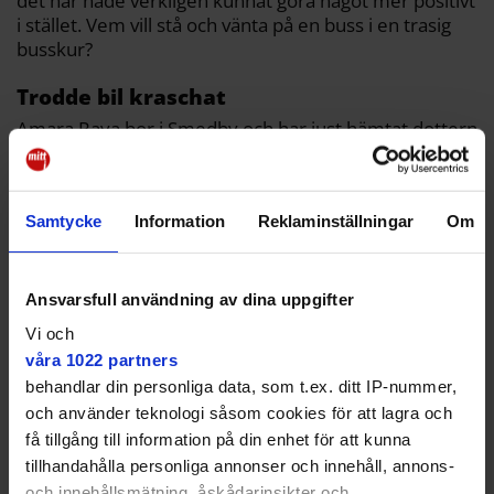
det här hade verkligen kunnat göra något mer positivt
i stället. Vem vill stå och vänta på en buss i en trasig
busskur?
Trodde bil kraschat
Amara Raya bor i Smedby och har just hämtat dottern
Sara, 6, på skolan.
Hon jobbade hela helgen och har först nu
uppmärksammat skadegörelsen.
Samtycke
Information
Reklaminställningar
Om
– Jag trodde först att det var en bil eller motorcykel
som kraschat in i en busskur.
Ansvarsfull användning av dina uppgifter
Hon suckar.
Vi och
våra 1022 partners
behandlar din personliga data, som t.ex. ditt IP-nummer,
och använder teknologi såsom cookies för att lagra och
få tillgång till information på din enhet för att kunna
Det är bedrövligt och
tillhandahålla personliga annonser och innehåll, annons-
och innehållsmätning, åskådarinsikter och