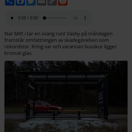
e
a
w
m
o
e
l
c
i
a
p
d
a
e
t
i
y
d
b
t
l
L
i
o
e
i
t
o
r
n
k
k
När Mitt i tar en sväng runt Väsby på måndagen
framstår omfattningen av skadegörelsen som
rekordstor. Kring var och varannan busskur ligger
krossat glas.