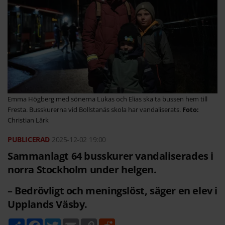
Emma Högberg med sönerna Lukas och Elias ska ta bussen hem till
Fresta. Busskurerna vid Bollstanäs skola har vandaliserats.
Christian Lärk
2025-12-02
19:00
Sammanlagt 64 busskurer vandaliserades i
norra Stockholm under helgen.
– Bedrövligt och meningslöst, säger en elev i
Upplands Väsby.
D
F
T
E
C
R