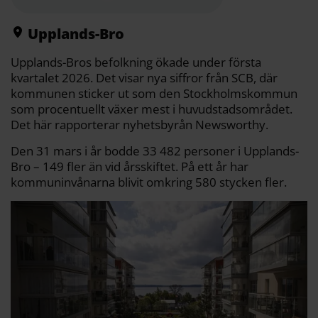
o
e
i
t
o
r
n
k
k
Upplands-Bro
Upplands-Bros befolkning ökade under första
kvartalet 2026. Det visar nya siffror från SCB, där
kommunen sticker ut som den Stockholmskommun
som procentuellt växer mest i huvudstadsområdet.
Det här rapporterar nyhetsbyrån Newsworthy.
Den 31 mars i år bodde 33 482 personer i Upplands-
Bro – 149 fler än vid årsskiftet. På ett år har
kommuninvånarna blivit omkring 580 stycken fler.