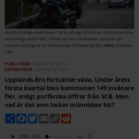
Matilda Ålander med sonen Ted är på väg till frisören. Matilda berättar
som många andra Mitt i möter att hon värdesätter närheten till
naturen och lugnet när det kommer till Upplands-Bro.
Christian
Lärk
2026-05-19
12:19
2026-05-19 13:37
Upplands-Bro fortsätter växa. Under årets
första kvartal blev kommunen 149 invånare
fler, enligt purfärska siffror från SCB. Men
vad är det som lockar människor hit?
D
F
T
E
C
R
e
a
w
m
o
e
l
c
i
a
p
d
a
e
t
i
y
d
b
t
l
L
i