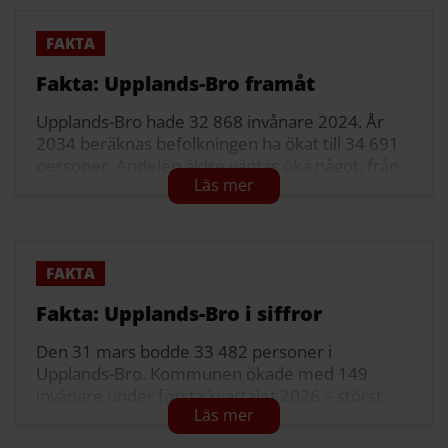
Fakta: Upplands-Bro framåt
Upplands-Bro hade 32 868 invånare 2024. År
2034 beräknas befolkningen ha ökat till 34 691
personer. Andelen äldre väntas öka något, från
15 till 16 procent, medan gruppen 25–64 år
ligger kvar på 52 procent.
Källor: SCB och Regional befolkningsprognos Upplands-Bro
2025–2034.
Fakta: Upplands-Bro i siffror
Den 31 mars bodde 33 482 personer i
Upplands-Bro. Kommunen ökade med 149
invånare under första kvartalet 2026 – störst
procentuell ökning i Stockholms län. På ett år
har kommunen vuxit med cirka 580 personer,