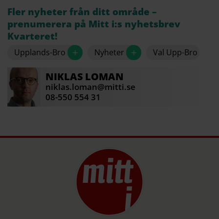
eller 1,8 procent.
Fler nyheter från ditt område –
prenumerera på Mitt i:s nyhetsbrev
Under årets första kvartal föddes det 100 barn i
Kvarteret!
Upplands-Bro och 52 personer avled. Fler
flyttade även in än ifrån Upplands-Bro.
+
+
Upplands-Bro
Nyheter
Val Upp-Bro
Källa: SCB/Newsworthy
NIKLAS
LOMAN
niklas.loman@mitti.se
08-550 554 31