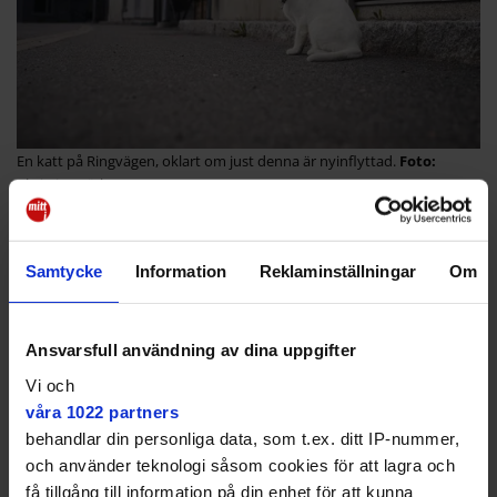
En katt på Ringvägen, oklart om just denna är nyinflyttad.
Christian Lärk
Hon lyfter också skolorna som en viktig del i beslutet.
Vid torget i Kungsängen möter vi Gudrun Klebark,
Samtycke
Information
Reklaminställningar
Om
som är på väg för att handla. Hon har bott i Upplands-
Bro sedan 1975, först i Tibble och därefter i
Kungsängen. Nu säger hon att hon till och med har
Ansvarsfull användning av dina uppgifter
funderat på att flytta från kommunen.
Vi och
våra 1022 partners
behandlar din personliga data, som t.ex. ditt IP-nummer,
och använder teknologi såsom cookies för att lagra och
få tillgång till information på din enhet för att kunna