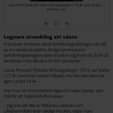
Lasse Persson har bott i Kungsängen i 14 år och är klar över vad han tror lockar fler och fler till Upplands-Bro.
Christian Lärk
Lugnare utveckling att vänta
Framöver kommer dock befolkningsökningen att slå
av en smula på takten. Enligt kommunens
befolkningsprognos som sträcker sig fram till 2034 så
beräknas man då vara 34 691 personer.
Lasse Persson flyttade till Kungsängen 1973, var borta
i 17 år, men kom sedan tillbaka. Nu har han bott här
igen i snart 14 år.
Han tror att kommunens läge och natur spelar stor
roll för att Upplands-Bro växer.
– Jag tror att det är Mälaren, naturen och
Lillsjöområdet drar väldigt mycket, säger han.