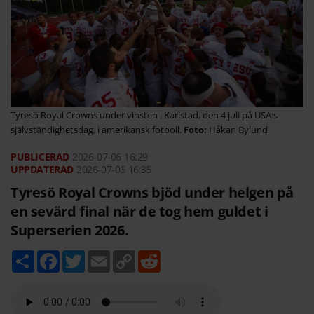
Tyresö Royal Crowns under vinsten i Karlstad, den 4 juli på USA:s
självständighetsdag, i amerikansk fotboll.
Håkan Bylund
2026-07-06
16:29
2026-07-06 16:35
Tyresö Royal Crowns bjöd under helgen på
en sevärd final när de tog hem guldet i
Superserien 2026.
D
F
T
E
C
R
e
a
w
m
o
e
l
c
i
a
p
d
a
e
t
i
y
d
b
t
l
L
i
o
e
i
t