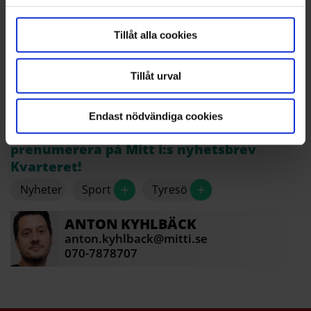
Tillåt alla cookies
Tillåt urval
Noghor Jemide, huvudtränare.
Pekka Pääkkö
Endast nödvändiga cookies
Fler nyheter från ditt område –
prenumerera på Mitt i:s nyhetsbrev
Kvarteret!
+
+
Nyheter
Sport
Tyresö
ANTON
KYHLBÄCK
anton.kyhlback@mitti.se
070-7878707