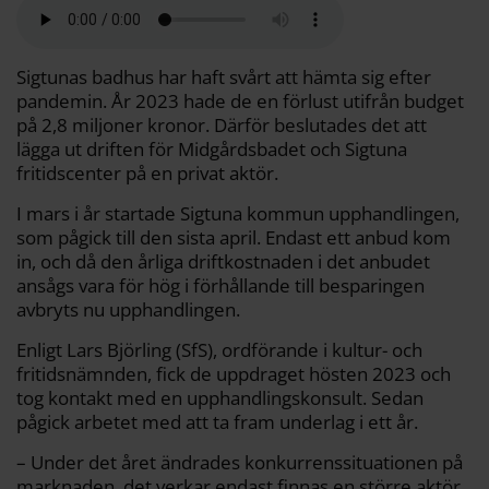
a
e
t
i
y
d
b
t
l
L
i
o
e
i
t
o
r
n
k
k
Sigtunas badhus har haft svårt att hämta sig efter
pandemin. År 2023 hade de en förlust utifrån budget
på 2,8 miljoner kronor. Därför beslutades det att
lägga ut driften för Midgårdsbadet och Sigtuna
fritidscenter på en privat aktör.
I mars i år startade Sigtuna kommun upphandlingen,
som pågick till den sista april. Endast ett anbud kom
in, och då den årliga driftkostnaden i det anbudet
ansågs vara för hög i förhållande till besparingen
avbryts nu upphandlingen.
Enligt Lars Björling (SfS), ordförande i kultur- och
fritidsnämnden, fick de uppdraget hösten 2023 och
tog kontakt med en upphandlingskonsult. Sedan
pågick arbetet med att ta fram underlag i ett år.
– Under det året ändrades konkurrenssituationen på
marknaden, det verkar endast finnas en större aktör.