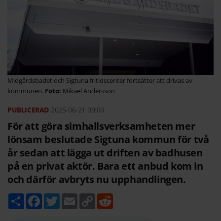
Midgårdsbadet och Sigtuna fritidscenter fortsätter att drivas av
kommunen.
Mikael Andersson
2025-06-21
09:00
För att göra simhallsverksamheten mer
lönsam beslutade Sigtuna kommun för två
år sedan att lägga ut driften av badhusen
på en privat aktör. Bara ett anbud kom in
och därför avbryts nu upphandlingen.
D
F
T
E
C
R
e
a
w
m
o
e
l
c
i
a
p
d