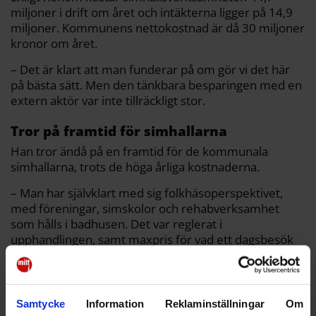
miljoner i drift om året och intäkterna ligger på 14,9
miljoner. Kommunens nettokostnad är då 30 miljoner
kronor om året.
– Det är klart att man funderar på om gör vi det här
på bästa sätt. Men den tänkbara besparingen med en
extern aktör var inte tillräckligt stor.
Tror på framtid för simhallarna
Han tror ändå på en framtid för de kommunala
simhallarna, trots de höga årliga kostnaderna.
– Man har självklart med sig folkhäsoperspektivet,
med föreningar, simskolor och rehabverksamhet
som hålls i badhusen. Det var reglerat i
upphandlingen, samt maxpris för vad ett dagsbesök
får kosta.
Marie Axelsson (S), oppositionsråd, är glad över att
avhandlingen har avbrutits.
Samtycke
Information
Reklaminställningar
Om