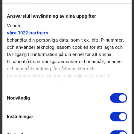
Ansvarsfull användning av dina uppgifter
Vi och
Vi behöver öka våra intäkter.
våra 1022 partners
behandlar din personliga data, som t.ex. ditt IP-nummer,
– Invånarna kommer att få fortsätta bada till rimliga
och använder teknologi såsom cookies för att lagra och
priser. Vi har hela tiden sagt att det inte skulle bli
få tillgång till information på din enhet för att kunna
billigare med en privat aktör, och nu fick vi rätt.
tillhandahålla personliga annonser och innehåll, annons-
och innehållsmätning, åskådarinsikter och
produktutveckling. Du kan själv välja vilka som får
använda din data och i vilka syften.
Samtyckesval
Med din tillåtelse skulle vi även vilja:
Nödvändig
Samla in information om din geografiska plats
som kan ha en noggrannhet på upp till flera meter
Inställningar
Identifiera din enhet genom att aktivt skanna den
för specifika kännetecken (fingeravtryck)