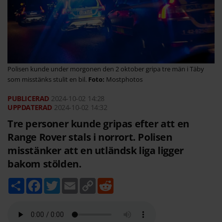
Polisen kunde under morgonen den 2 oktober gripa tre män i Täby
som misstänks stulit en bil.
Mostphotos
2024-10-02
14:28
2024-10-02 14:32
Tre personer kunde gripas efter att en
Range Rover stals i norrort. Polisen
misstänker att en utländsk liga ligger
bakom stölden.
D
F
T
E
C
R
e
a
w
m
o
e
l
c
i
a
p
d
a
e
t
i
y
d
b
t
l
L
i
o
e
i
t