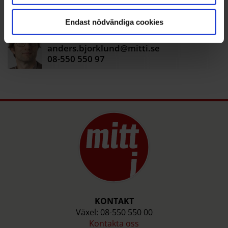
+
+
+
Skarpnäck
Nyheter
Kultur
Endast nödvändiga cookies
ANDERS
BJÖRKLUND
anders.bjorklund@mitti.se
08-550 550 97
KONTAKT
Växel: 08-550 550 00
Kontakta oss