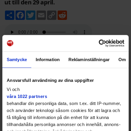
ut till den 29 april.
D
F
T
E
C
R
e
a
w
m
o
e
l
c
i
a
p
d
a
e
t
i
y
d
b
t
l
L
i
o
e
i
t
o
r
n
k
k
Bagarmossen
Årets sticklingsbyte är i gång på Bagarmossens
Samtycke
Information
Reklaminställningar
Om
bibliotek. Fram till den 29 april kan besökare komma
med sticklingar och byta till sig lika många andra. I år
sker utbytet med tjusig fond. Einar Örn Stensson från
Ansvarsfull användning av dina uppgifter
Beckmans Designhögskola har gjort ett sticklingshylla
Vi och
han kallar "Sticklingsbiblioteket".
våra 1022 partners
behandlar din personliga data, som t.ex. ditt IP-nummer,
och använder teknologi såsom cookies för att lagra och
få tillgång till information på din enhet för att kunna
tillhandahålla personliga annonser och innehåll, annons-
Det är full fart och folk undrar