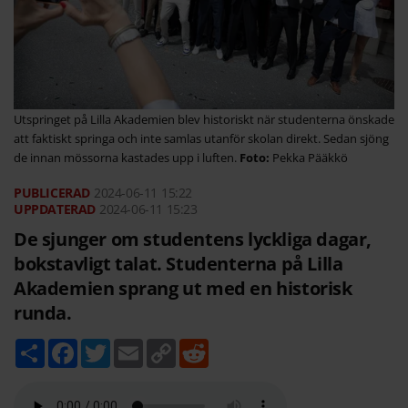
Utspringet på Lilla Akademien blev historiskt när studenterna önskade
att faktiskt springa och inte samlas utanför skolan direkt. Sedan sjöng
de innan mössorna kastades upp i luften.
Pekka Pääkkö
2024-06-11
15:22
2024-06-11 15:23
De sjunger om studentens lyckliga dagar,
bokstavligt talat. Studenterna på Lilla
Akademien sprang ut med en historisk
runda.
D
F
T
E
C
R
e
a
w
m
o
e
l
c
i
a
p
d
a
e
t
i
y
d
b
t
l
L
i