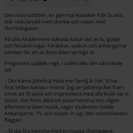
o
e
i
t
o
r
n
k
k
Den röda lastbilen, en gammal klassiker från Scania,
står redo prydd med skynke och nosen mot
Norrtullsgatan.
På Lilla Akademiens baksida kokar det av liv, glädje
och förväntningar. Föräldrar, syskon och anhöriga har
samlats för att se årets klass springa ut.
Prognosen spådde regn, i stället blev det värmande
sol.
– Det känns jättebra! Hela min familj är här. Vi har
firat sedan halvsju i morse. Jag ser jättemycket fram
emot att få spela och improvisera med alla ikväll när vi
festar. Det finns alltid ett piano hemma hos någon
eftersom vi läser musik, säger studenten Isolde
Ankarsparre, 19, och sveper in sig i den colombianska
flaggan.
– Vi ska fira hemma med en massa champagne,