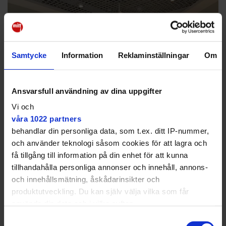
Samtycke
Information
Reklaminställningar
Om
Ansvarsfull användning av dina uppgifter
Vi och
våra 1022 partners
behandlar din personliga data, som t.ex. ditt IP-nummer,
och använder teknologi såsom cookies för att lagra och
Skylten med uppmaningen "Följ oss på Instagram" vittnar om att
få tillgång till information på din enhet för att kunna
tömningen av Stinsen gick fort när den väl hade påbörjats.
tillhandahålla personliga annonser och innehåll, annons-
Tomas Stark
och innehållsmätning, åskådarinsikter och
2016 såldes Stinsen till Magnolia Bostad AB som
produktutveckling. Du kan själv välja vilka som får
kvickt lämnade in en ansökan om att riva
använda din data och i vilka syften.
köpcentrumet och i stället bygga bostäder på platsen.
Samtyckesval