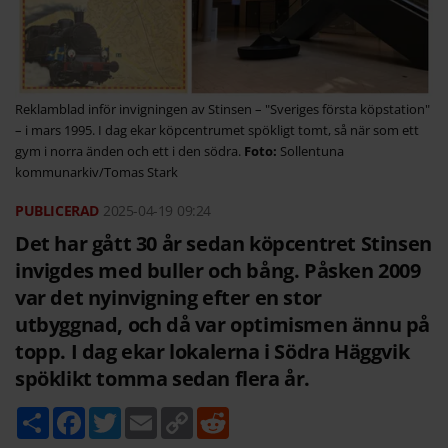
Reklamblad inför invigningen av Stinsen – "Sveriges första köpstation"
– i mars 1995. I dag ekar köpcentrumet spökligt tomt, så när som ett
gym i norra änden och ett i den södra.
Sollentuna
kommunarkiv/Tomas Stark
2025-04-19
09:24
Det har gått 30 år sedan köpcentret Stinsen
invigdes med buller och bång. Påsken 2009
var det nyinvigning efter en stor
utbyggnad, och då var optimismen ännu på
topp. I dag ekar lokalerna i Södra Häggvik
spöklikt tomma sedan flera år.
D
F
T
E
C
R
e
a
w
m
o
e
l
c
i
a
p
d