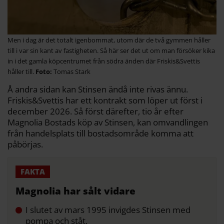
Men i dag är det totalt igenbommat, utom där de två gymmen håller
till i var sin kant av fastigheten. Så här ser det ut om man försöker kika
in i det gamla köpcentrumet från södra änden där Friskis&Svettis
håller till.
Tomas Stark
Å andra sidan kan Stinsen ändå inte rivas ännu.
Friskis&Svettis har ett kontrakt som löper ut först i
december 2026. Så först därefter, tio år efter
Magnolia Bostads köp av Stinsen, kan omvandlingen
från handelsplats till bostadsområde komma att
påbörjas.
Magnolia har sålt vidare
I slutet av mars 1995 invigdes Stinsen med
pompa och ståt.