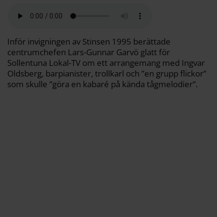
a
e
t
i
y
d
b
t
l
L
i
o
e
i
t
o
r
n
k
k
Inför invigningen av Stinsen 1995 berättade
centrumchefen Lars-Gunnar Garvö glatt för
Sollentuna Lokal-TV om ett arrangemang med Ingvar
Oldsberg, barpianister, trollkarl och ”en grupp flickor”
som skulle ”göra en kabaré på kända tågmelodier”.