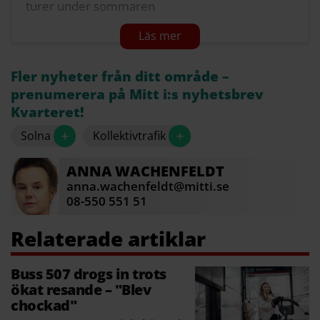
turer under sommaren
Linje 505, Solna C-Ulriksdal, förlängs till Spånga
station via Ankdammsgatan, Solna strand. Linjen
övertar sträckningen från linje 512 som läggs
Fler nyheter från ditt område –
ned
prenumerera på Mitt i:s nyhetsbrev
Linje 152, Liljeholmen-Solna C, får ny
Kvarteret!
ändhållplats: Västra skogen
+
+
Solna
Kollektivtrafik
Källa: SL
ANNA
WACHENFELDT
anna.wachenfeldt@mitti.se
08-550 551 51
Buss 507 drogs in trots
ökat resande – "Blev
chockad"