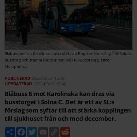
Blåbuss mellan Karolinska institutet och Ropsten föreslås gå till Solnas
busstorg och stanna bland annat vid Huvudsta torg.
Mostphotos
2026-02-27
15:39
2026-03-02 15:40
Blåbuss 6 mot Karolinska kan dras via
busstorget i Solna C. Det är ett av SL:s
förslag som syftar till att stärka kopplingen
till sjukhuset från och med december.
D
F
T
E
C
R
e
a
w
m
o
e