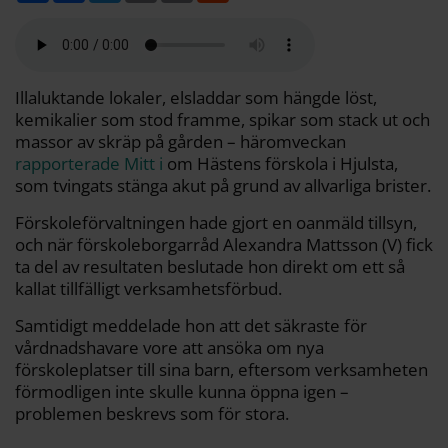
l
c
i
a
p
d
a
e
t
i
y
d
b
t
l
L
i
o
e
i
t
o
r
n
k
k
Illaluktande lokaler, elsladdar som hängde löst,
kemikalier som stod framme, spikar som stack ut och
massor av skräp på gården – häromveckan
rapporterade Mitt i
om Hästens förskola i Hjulsta,
som tvingats stänga akut på grund av allvarliga brister.
Förskoleförvaltningen hade gjort en oanmäld tillsyn,
och när förskoleborgarråd Alexandra Mattsson (V) fick
ta del av resultaten beslutade hon direkt om ett så
kallat tillfälligt verksamhetsförbud.
Samtidigt meddelade hon att det säkraste för
vårdnadshavare vore att ansöka om nya
förskoleplatser till sina barn, eftersom verksamheten
förmodligen inte skulle kunna öppna igen –
problemen beskrevs som för stora.