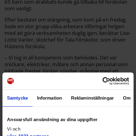
65 barn som drabbats kunde gå tillbaka till förskolan
som vanligt.
Efter beslutet om stängning, som kom på en fredag,
hade en stor grupp olika arbetare tillbringat helgen
med att göra verksamheten duglig igen, berättar Lise-
Lotte Vanler, skolchef för Tala Förskolor, som driver
Hästens förskola.
– Vi tog in all kompetens som behövdes. Det var
snickare, elektriker, målare och annan personal som
jobbade fredag, lördag, söndag, måndag med att
åtgärda bristerna som påvisats. Efter det ringde vi upp
förskoleförvaltningen, som gjorde en ny kontroll,
säger hon.
Samtycke
Information
Reklaminställningar
Om
Efter återbesöket kunde förskoleförvaltningen
konstatera att alla akuta brister var åtgärdade, vilket
innebar att det tillfälliga verksamhetsförbudet enligt
Ansvarsfull användning av dina uppgifter
lag måste hävas.
Vi och
– Vi är trygga i att miljön är säker för barnen nu.