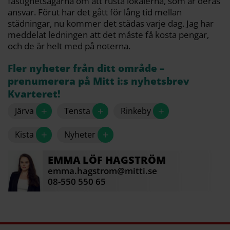
fastighetsägarna om att rusta lokalerna, som är deras
ansvar. Förut har det gått för lång tid mellan
städningar, nu kommer det städas varje dag. Jag har
meddelat ledningen att det måste få kosta pengar,
och de är helt med på noterna.
Fler nyheter från ditt område –
prenumerera på Mitt i:s nyhetsbrev
Kvarteret!
+
+
+
Järva
Tensta
Rinkeby
+
+
Kista
Nyheter
EMMA
LÖF HAGSTRÖM
emma.hagstrom@mitti.se
08-550 550 65