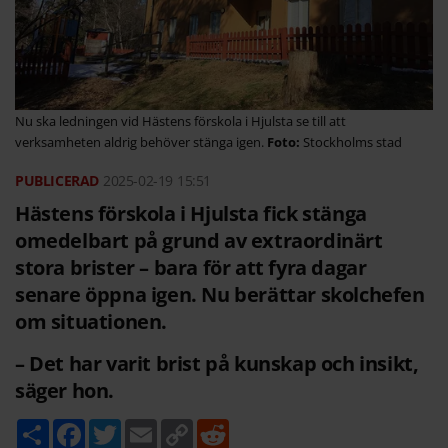
Nu ska ledningen vid Hästens förskola i Hjulsta se till att
verksamheten aldrig behöver stänga igen.
Stockholms stad
2025-02-19
15:51
Hästens förskola i Hjulsta fick stänga
omedelbart på grund av extraordinärt
stora brister – bara för att fyra dagar
senare öppna igen. Nu berättar skolchefen
om situationen.
– Det har varit brist på kunskap och insikt,
säger hon.
D
F
T
E
C
R
e
a
w
m
o
e