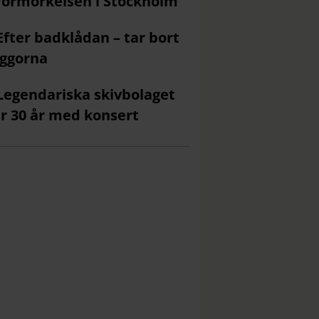
förmörkelsen i Stockholm
Efter badklådan – tar bort
ggorna
Legendariska skivbolaget
ar 30 år med konsert