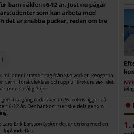
ör barn i åldern 6-12 år. Just nu pågår
lärarstudenter som kan arbeta med
h det är snabba puckar, redan om tre
Eft
kom
miljoner i statsbidrag från Skolverket. Pengarna
r barn i förskoleklass och upp till årskurs sex, det
NYH
r med språkglädje".
tvin
ligen dra igång redan vecka 26. Fokus ligger på
uppen 6-12 år. Det här kommer ske dels genom
ing.
e Lars-Erik Larsson tycker det är en bra med en
i Upplands-Bro.