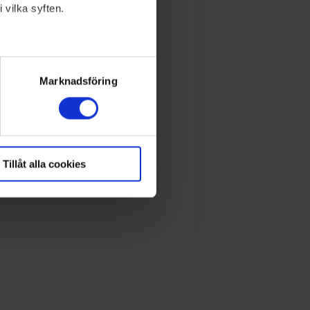
 vilka syften.
lera meter
ryck)
Marknadsföring
Tillåt alla cookies