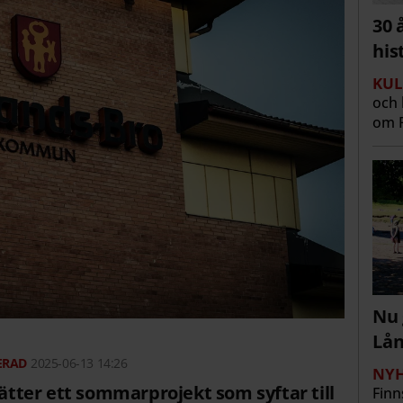
30 
his
KUL
och 
om R
Nu 
Lå
2025-06-13 14:26
NYH
ter ett sommarprojekt som syftar till
Finn