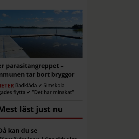
er parasitangreppet –
munen tar bort bryggor
ETER
Badklåda ✔ Simskola
gades flytta ✔ "Det har minskat"
Mest läst just nu
Då kan du se