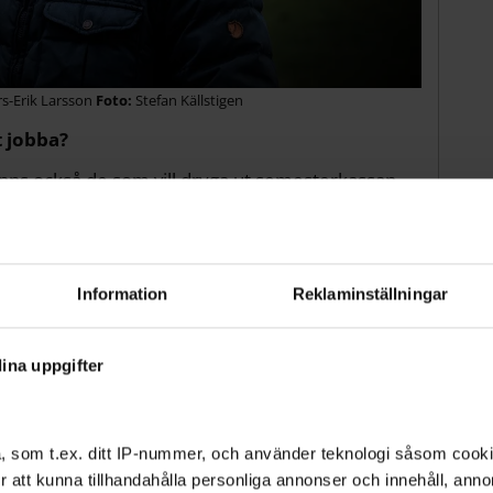
s-Erik Larsson
Stefan Källstigen
 jobba?
finns också de som vill dryga ut semesterkassan.
obba 1-3 veckor, inte hela sommaren.
f och berättar att uppgifterna för barnen
Information
Reklaminställningar
ken ålder de är i.
ina uppgifter
, som t.ex. ditt IP-nummer, och använder teknologi såsom cookies
 för att kunna tillhandahålla personliga annonser och innehåll, an