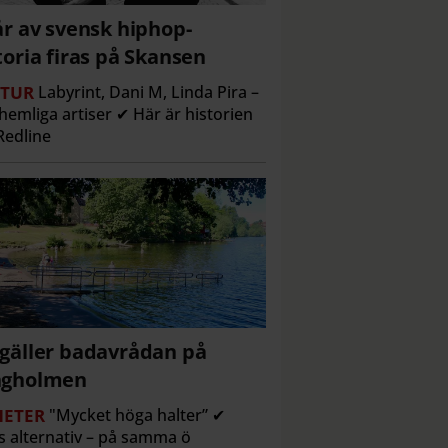
år av svensk hiphop-
toria firas på Skansen
TUR
Labyrint, Dani M, Linda Pira –
hemliga artiser ✔ Här är historien
edline
gäller badavrådan på
ngholmen
ETER
"Mycket höga halter” ✔
s alternativ – på samma ö