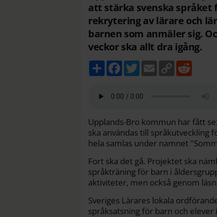
att stärka svenska språket f
rekrytering av lärare och 
barnen som anmäler sig. Oc
veckor ska allt dra igång.
D
F
T
E
C
R
e
a
w
m
o
e
l
c
i
a
p
d
a
e
t
i
y
d
b
t
l
L
i
o
e
i
t
o
r
n
k
k
Upplands-Bro kommun har fått sex 
ska användas till språkutveckling fö
hela samlas under namnet "Somma
Fort ska det gå. Projektet ska näm
språkträning för barn i åldersgr
aktiviteter, men också genom läsn
Sveriges Lärares lokala ordförand
språksatsning för barn och elever 