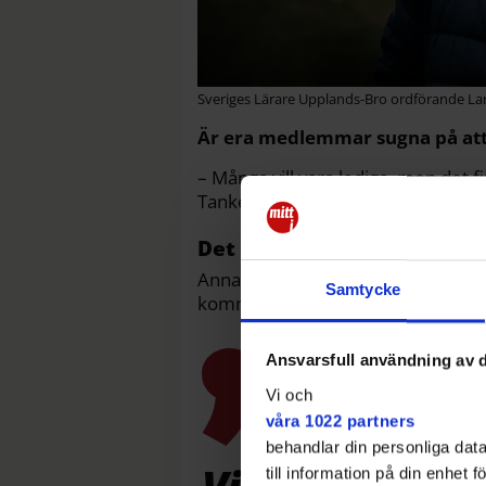
Sveriges Lärare Upplands-Bro ordförande Lar
Är era medlemmar sugna på att
– Många vill vara lediga, men det 
Tanken här är att man ska kunna j
Det här får barnen göra
Anna Bjurenstam är utbildningsche
Samtycke
kommer se olika ut beroende på vil
Ansvarsfull användning av d
Vi och
våra 1022 partners
behandlar din personliga data
till information på din enhet