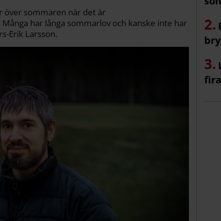
sol
eter över sommaren när det är
 Många har långa sommarlov och kanske inte har
rs-Erik Larsson.
bry
fir