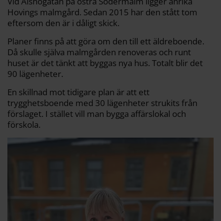
Vid Alsnögatan på östra Södermalm ligger anrika
Hovings malmgård. Sedan 2015 har den stått tom
eftersom den är i dåligt skick.
Planer finns på att göra om den till ett äldreboende.
Då skulle själva malmgården renoveras och runt
huset är det tänkt att byggas nya hus. Totalt blir det
90 lägenheter.
En skillnad mot tidigare plan är att ett
trygghetsboende med 30 lägenheter strukits från
förslaget. I stället vill man bygga affärslokal och
förskola.