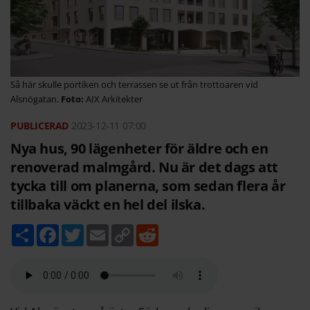
Så här skulle portiken och terrassen se ut från trottoaren vid
Alsnögatan.
AIX Arkitekter
2023-12-11
07:00
Nya hus, 90 lägenheter för äldre och en
renoverad malmgård. Nu är det dags att
tycka till om planerna, som sedan flera år
tillbaka väckt en hel del ilska.
D
F
T
E
C
R
e
a
w
m
o
e
l
c
i
a
p
d
a
e
t
i
y
d
b
t
l
L
i
o
e
i
t
o
r
n
k
k