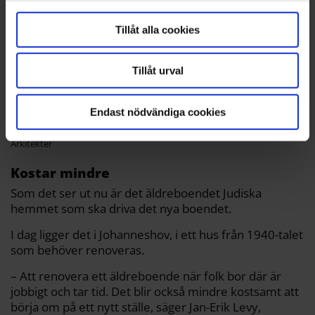
Tillåt alla cookies
Tillåt urval
Endast nödvändiga cookies
Från Tegelviksgatan skulle den nya bebyggelsen se ut så här.
AIX
Arkitekter
Kostar mindre
Som det ser ut nu är det äldreboendet Judiska
hemmet som ska driva det nya boendet.
I dag ligger det i Johanneshov, i ett hus från 1940-talet
som behöver renoveras.
– Att renovera ett äldreboende när folk bor där är
jobbigt och tar tid. Det blir också mindre kostsamt att
börja om på ett nytt ställe, säger Jan-Erik Levy,