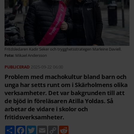
Fritdsledaren Kadir Seker och trygghetsstrategen Marleine Daviell.
Mikael Andersson
2025-09-22
06:00
Problem med machokultur bland barn och
unga har setts runt om i Skärholmens olika
verksamheter. Det var bakgrunden till att
de bjöd in föreläsaren Atilla Yoldas. Så
arbetar de vidare i skolor och
fritidsverksamheter.
D
F
T
E
C
R
e
a
w
m
o
e