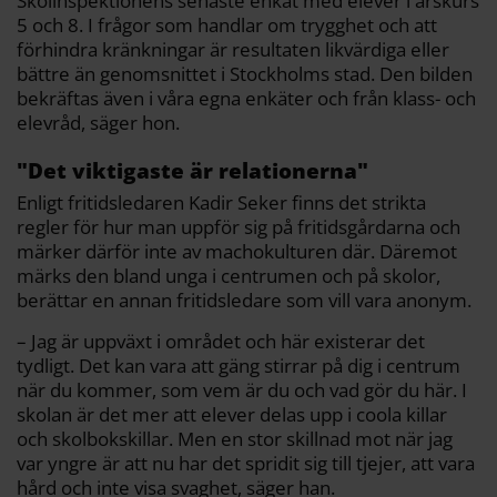
Skolinspektionens senaste enkät med elever i årskurs
5 och 8. I frågor som handlar om trygghet och att
förhindra kränkningar är resultaten likvärdiga eller
bättre än genomsnittet i Stockholms stad. Den bilden
bekräftas även i våra egna enkäter och från klass- och
elevråd, säger hon.
"Det viktigaste är relationerna"
Enligt fritidsledaren Kadir Seker finns det strikta
regler för hur man uppför sig på fritidsgårdarna och
märker därför inte av machokulturen där. Däremot
märks den bland unga i centrumen och på skolor,
berättar en annan fritidsledare som vill vara anonym.
– Jag är uppväxt i området och här existerar det
tydligt. Det kan vara att gäng stirrar på dig i centrum
när du kommer, som vem är du och vad gör du här. I
skolan är det mer att elever delas upp i coola killar
och skolbokskillar. Men en stor skillnad mot när jag
var yngre är att nu har det spridit sig till tjejer, att vara
hård och inte visa svaghet, säger han.