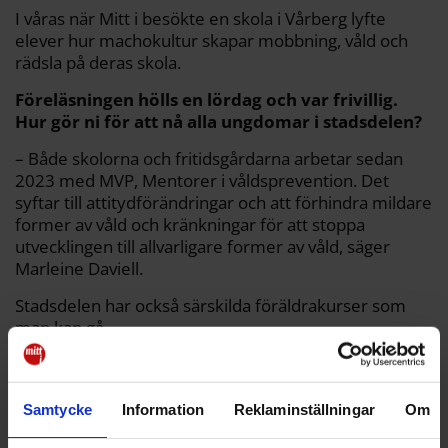
I våras när Mitt i besökte en skola i Vårberg lyfte
elever hur machokultur skapar mobbning, våld och
rädsla på deras skola.
Föreläsningen hölls en lördag och var frivillig.
Hur gör ni för att nå alla ungdomar i stadsdelen?
– Både skolorna och fritidsgårdarna arbetar sedan
2023 med MVP, Mentorer i våldsprevention. Det
syftar till attitydförändringar och att förhindra mildare
former av våld och kränkningar för att stoppa
utvecklingen till allvarligare former av våld, säger
Marleine Daviell.
Stadsdelen har också särskilda föräldrakurser som
man kan gå.
Har ni märkt någon skillnad sedan ni började
med det här?
Samtycke
Information
Reklaminställningar
Om
– Det svaret hoppas jag att vi får vid årets slut när vi
sammanställer statistik och analyserar vårt arbete.