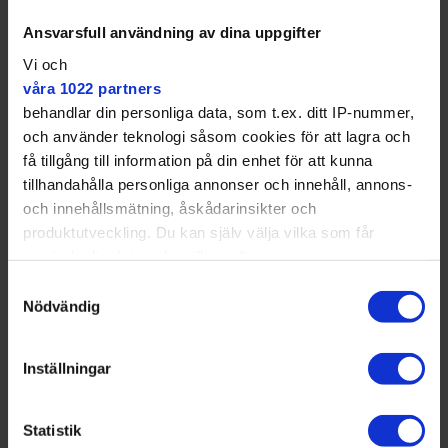
Ansvarsfull användning av dina uppgifter
Vi och
våra 1022 partners
behandlar din personliga data, som t.ex. ditt IP-nummer,
och använder teknologi såsom cookies för att lagra och
få tillgång till information på din enhet för att kunna
tillhandahålla personliga annonser och innehåll, annons-
och innehållsmätning, åskådarinsikter och
produktutveckling. Du kan själv välja vilka som får
använda din data och i vilka syften.
Samtyckesval
Med din tillåtelse skulle vi även vilja:
Nödvändig
På Bredängsskolan märker de att eleverna blivit tryggare och att
Samla in information om din geografiska plats
kränkningarna minskat sedan de börjat jobba aktivt med frågan, enligt
rektor Anna Hoffsten.
som kan ha en noggrannhet på upp till flera meter
Angie Gray
Inställningar
Identifiera din enhet genom att aktivt skanna den
för specifika kännetecken (fingeravtryck)
Statistik
Ta reda på mer om hur dina personliga uppgifter