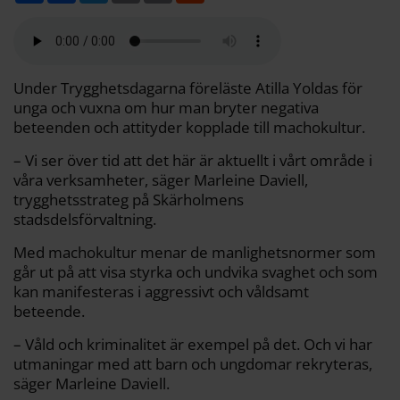
l
c
i
a
p
d
a
e
t
i
y
d
b
t
l
L
i
o
e
i
t
o
r
n
k
k
Under Trygghetsdagarna föreläste Atilla Yoldas för
unga och vuxna om hur man bryter negativa
beteenden och attityder kopplade till machokultur.
– Vi ser över tid att det här är aktuellt i vårt område i
våra verksamheter, säger Marleine Daviell,
trygghetsstrateg på Skärholmens
stadsdelsförvaltning.
Med machokultur menar de manlighetsnormer som
går ut på att visa styrka och undvika svaghet och som
kan manifesteras i aggressivt och våldsamt
beteende.
– Våld och kriminalitet är exempel på det. Och vi har
utmaningar med att barn och ungdomar rekryteras,
säger Marleine Daviell.