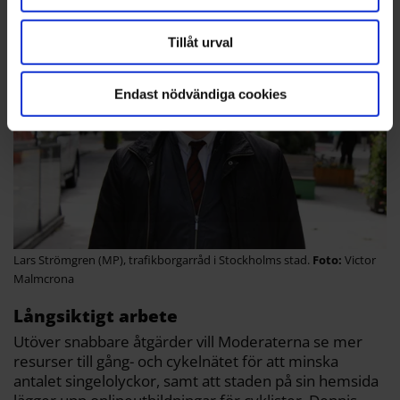
Tillåt urval
Endast nödvändiga cookies
Lars Strömgren (MP), trafikborgarråd i Stockholms stad.
Victor
Malmcrona
Långsiktigt arbete
Utöver snabbare åtgärder vill Moderaterna se mer
resurser till gång- och cykelnätet för att minska
antalet singelolyckor, samt att staden på sin hemsida