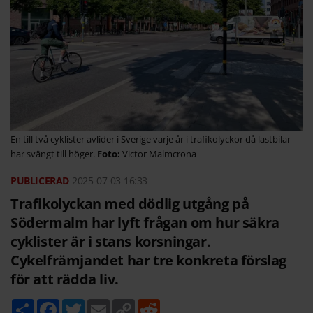
En till två cyklister avlider i Sverige varje år i trafikolyckor då lastbilar
har svängt till höger.
Victor Malmcrona
2025-07-03
16:33
Trafikolyckan med dödlig utgång på
Södermalm har lyft frågan om hur säkra
cyklister är i stans korsningar.
Cykelfrämjandet har tre konkreta förslag
för att rädda liv.
D
F
T
E
C
R