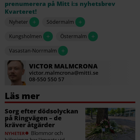
prenumerera på Mitt i:s nyhetsbrev
Kvarteret!
+
+
Nyheter
Södermalm
+
+
Kungsholmen
Östermalm
+
Vasastan-Norrmalm
VICTOR
MALMCRONA
victor.malmcrona@mitti.se
08-550 550 57
Sorg efter dödsolyckan
på Ringvägen – de
kräver åtgärder
Blommor och
NYHETER
hälsningar har lämnats vid