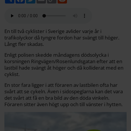
e
a
w
m
o
e
l
c
i
a
p
d
a
e
t
i
y
d
b
t
l
L
i
o
e
i
t
o
r
n
k
k
En till två cyklister i Sverige avlider varje år i
trafikolyckor då tyngre fordon har svängt till höger.
Långt fler skadas.
Enligt polisen skedde måndagens dödsolycka i
korsningen Ringvägen/Rosenlundsgatan efter att en
lastbil hade svängt åt höger och då kolliderat med en
cyklist.
En stor fara ligger i att föraren av lastbilen ofta har
svårt att se cykeln. Även i sidospeglarna kan det vara
det svårt att få en bra bild av den döda vinkeln.
Föraren sitter även högt upp och till vänster i hytten.