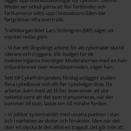
lägger upp onlineutbildningar för cyklister. Dennis
Wedin ser också gärna att fler farthinder och
fartkameror sätts upp i bostadsområden där
fartgränser ofta överträds.
Trafikborgarrådet Lars Strömgren (MP) säger att
mycket redan görs.
– Vi har ett långsiktigt arbete för att cykelnätet ska bli
säkrare och tryggare. Vår budget för de
investeringarna överstiger Moderaternas med en halv
miljard kronor över mandatperioden, säger han.
Sett till Cykelfrämjandets förslag anlägger staden
flera cykelboxar och allt fler cykelvägar dras. De
arbetar även med att få fler leveranser att ske
nattetid samt att det som transporteras, när det
kommer till stan, lastas om till mindre fordon.
– Vi jobbar systematiskt med utsatta punkter i stan
och i närheten av skolor och förskolor. Men när det
sker en olycka är det alltid en tragedi, det går inte att