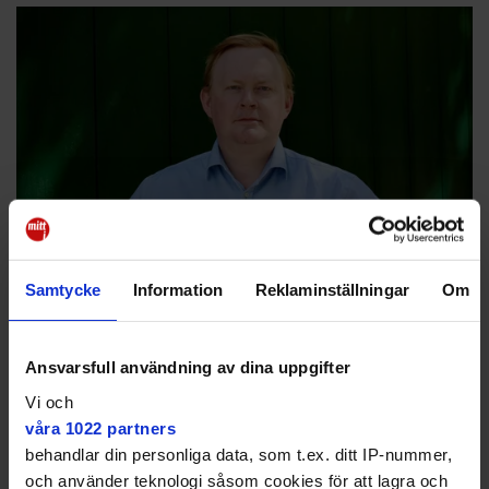
Samtycke
Information
Reklaminställningar
Om
Dennis Wedin (M), oppositionsborgarråd i Stockholms stad.
Victor Malmcrona
Ansvarsfull användning av dina uppgifter
Vill se snabbare åtgärder
Vi och
En bit in på Rosenlundsgatan dog en cyklist 2022 i en
våra 1022 partners
liknande olycka, där en lastbil svängde höger.
behandlar din personliga data, som t.ex. ditt IP-nummer,
Oppositionsborgarrådet Dennis Wedin (M) menar att
och använder teknologi såsom cookies för att lagra och