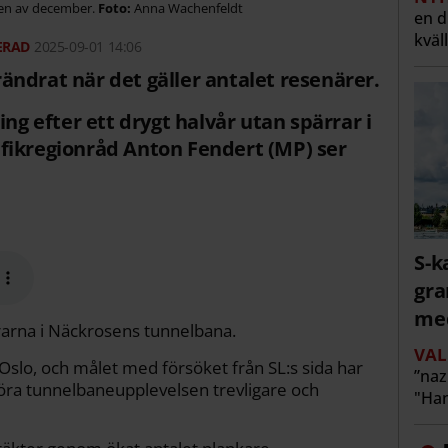
tten av december.
Anna Wachenfeldt
en 
kväl
2025-09-01 14:06
ndrat när det gäller antalet resenärer.
ing efter ett drygt halvår utan spärrar i
fikregionråd Anton Fendert (MP) ser
S-k
gra
me
rna i Näckrosens tunnelbana.
VAL
Oslo, och målet med försöket från SL:s sida har
”naz
göra tunnelbaneupplevelsen trevligare och
"Han