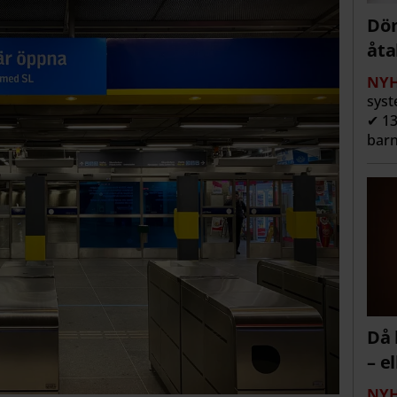
Döm
åta
NYH
syst
✔ 13
barn
Då 
– e
NYH