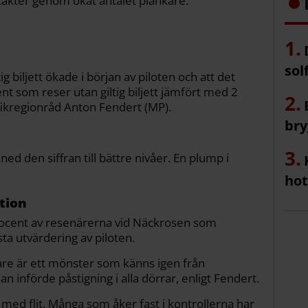
ntäkter genom ökat antalet plankare.
sol
ig biljett ökade i början av piloten och att det
ent som reser utan giltig biljett jämfört med 2
fikregionråd Anton Fendert (MP).
bry
ned den siffran till bättre nivåer. En plump i
hot
tion
ocent av resenärerna vid Näckrosen som
sta utvärdering av piloten.
enare är ett mönster som känns igen från
 införde påstigning i alla dörrar, enligt Fendert.
d med flit. Många som åker fast i kontrollerna har