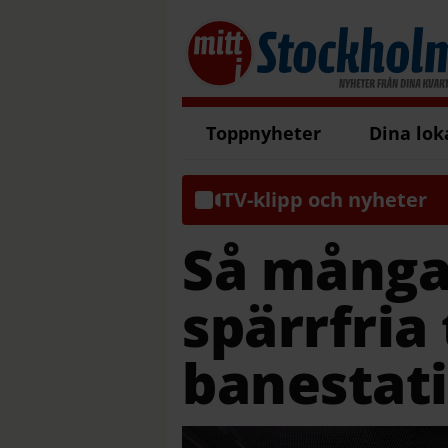
Toppnyheter
Dina lok
TV-klipp och nyheter
Så många
spärrfria 
banestat