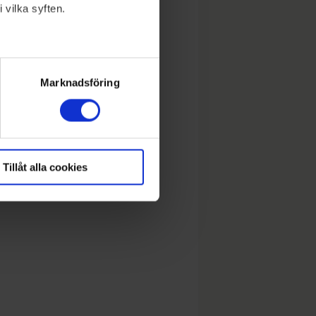
 vilka syften.
lera meter
ryck)
Marknadsföring
Tillåt alla cookies