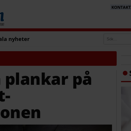
KONTAKTA
ala nyheter
 plankar på
t-
ionen