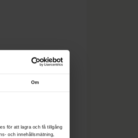
Om
 för att lagra och få tillgång
nons- och innehållsmätning,