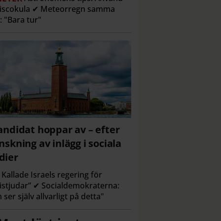
discokula ✔ Meteorregn samma
l: "Bara tur"
andidat hoppar av – efter
nskning av inlägg i sociala
dier
Kallade Israels regering för
istjudar” ✔ Socialdemokraterna:
 ser själv allvarligt på detta"