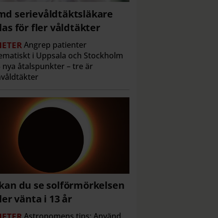
d serievåldtäktsläkare
las för fler våldtäkter
ETER
Angrep patienter
ematiskt i Uppsala och Stockholm
 nya åtalspunkter – tre är
våldtäkter
kan du se solförmörkelsen
ller vänta i 13 år
ETER
Astronomens tips: Använd