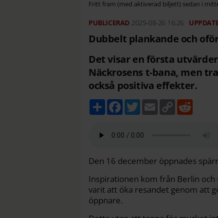
Fritt fram (med aktiverad biljett) sedan i mi
2025-08-26
16:26
Dubbelt plankande och oförä
Det visar en första utvärder
Näckrosens t-bana, men tra
också positiva effekter.
D
F
T
E
C
R
e
a
w
m
o
e
l
c
i
a
p
d
a
e
t
i
y
d
b
t
l
L
i
o
e
i
t
o
r
n
k
k
Den 16 december öppnades spärra
Inspirationen kom från Berlin och 
varit att öka resandet genom att 
öppnare.