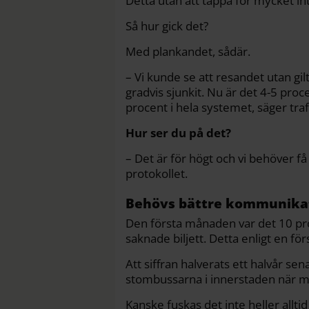
Detta utan att tappa för mycket i
Så hur gick det?
Med plankandet, sådär.
– Vi kunde se att resandet utan gilt
gradvis sjunkit. Nu är det 4-5 proc
procent i hela systemet, säger tra
Hur ser du på det?
– Det är för högt och vi behöver få 
protokollet.
Behövs bättre kommunika
Den första månaden var det 10 pr
saknade biljett. Detta enligt en för
Att siffran halverats ett halvår s
stombussarna i innerstaden när man
Kanske fuskas det inte heller allti