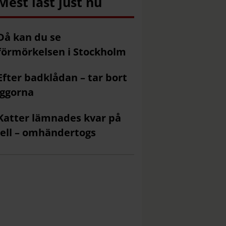
Mest läst just nu
Då kan du se
förmörkelsen i Stockholm
Efter badklådan – tar bort
ggorna
Katter lämnades kvar på
ell – omhändertogs