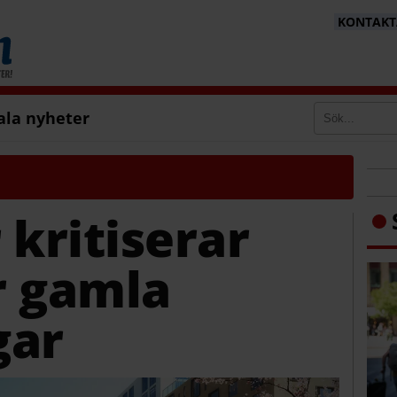
KONTAKTA
ala nyheter
 kritiserar
r gamla
gar