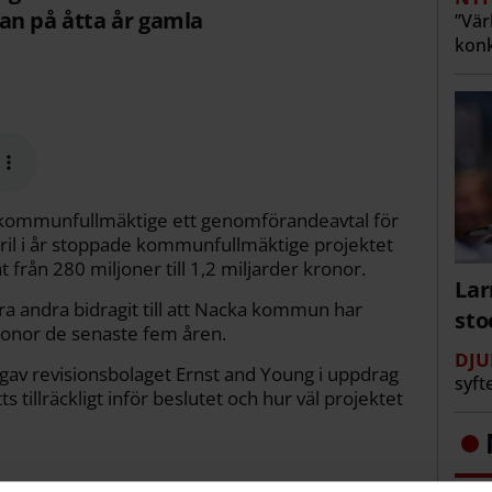
an på åtta år gamla
”Vär
konk
s kommunfullmäktige ett genomförandeavtal för
pril i år stoppade kommunfullmäktige projektet
rån 280 miljoner till 1,2 miljarder kronor.
Lar
ra andra bidragit till att Nacka kommun har
st
onor de senaste fem åren.
DJU
gav revisionsbolaget Ernst and Young i uppdrag
syft
 tillräckligt inför beslutet och hur väl projektet