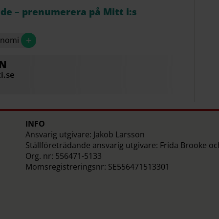
åde – prenumerera på Mitt i:s
+
onomi
EN
i.se
INFO
Ansvarig utgivare: Jakob Larsson
Ställföreträdande ansvarig utgivare: Frida Brooke o
Org. nr: 556471-5133
Momsregistreringsnr: SE556471513301