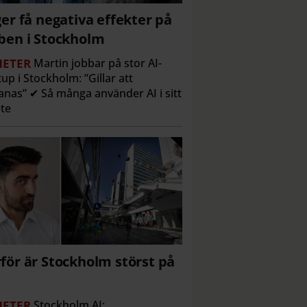
ger få negativa effekter på
ben i Stockholm
ETER
Martin jobbar på stor AI-
tup i Stockholm: ”Gillar att
nas” ✔ Så många använder AI i sitt
te
för är Stockholm störst på
ETER
Stockholm AI: