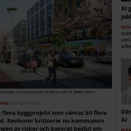
AI 
job
NYH
star
utma
arbe
jningen av Saltsjöbanan skulle ha sett ut.
Atkins
2024-06-18 07:32
Där
lera byggprojekt som väntas bli flera
AI
at. Revisorer kritiserar nu kommunen
ingen av risker och baserat beslut om
NYH