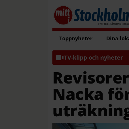
Toppnyheter
Dina lok
TV-klipp och nyheter
Revisorer
Nacka fö
uträknin