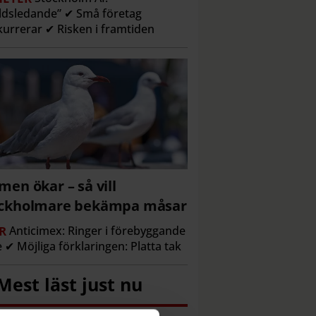
ldsledande” ✔ Små företag
urrerar ✔ Risken i framtiden
men ökar – så vill
ockholmare bekämpa måsar
R
Anticimex: Ringer i förebyggande
e ✔ Möjliga förklaringen: Platta tak
Mest läst just nu