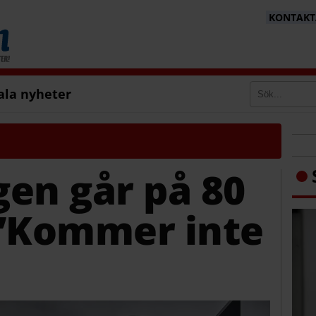
KONTAKTA
ala nyheter
en går på 80
 ”Kommer inte