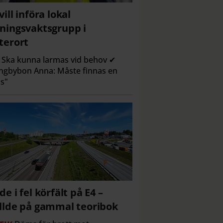
vill införa lokal
ningsvaktsgrupp i
terort
Ska kunna larmas vid behov ✔
ingbybon Anna: Måste finnas en
s"
de i fel körfält på E4 –
llde på gammal teoribok