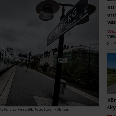
KD 
ord
väs
VAL
Väll
grän
Kör
sky
te för utebliven trafik.
Stefan Källstigen