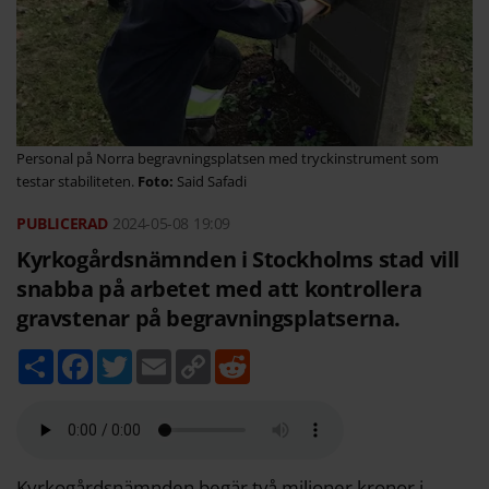
Personal på Norra begravningsplatsen med tryckinstrument som
testar stabiliteten.
Said Safadi
2024-05-08
19:09
Kyrkogårdsnämnden i Stockholms stad vill
snabba på arbetet med att kontrollera
gravstenar på begravningsplatserna.
D
F
T
E
C
R
e
a
w
m
o
e
l
c
i
a
p
d
a
e
t
i
y
d
b
t
l
L
i
o
e
i
t
o
r
n
k
k
Kyrkogårdsnämnden begär två miljoner kronor i