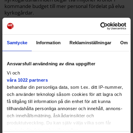
kommande budget till mer personal fördelat på elva
kyrkogårdar.
På Skogskyrkogården finns exempelvis cirka 100 000
gravplatser och de stående gravstenarna kontrolleras
så att de inte riskerar att skada människor. På andra
begravningsplatser finns dessutom riktigt stora
Samtycke
Information
Reklaminställningar
Om
gravstenar.
– Vi testar en gravsten vart femte år. De som inte är
Ansvarsfull användning av dina uppgifter
stabila lägger vi ned, säger Pär Martinsson,
Vi och
avdelningschef på kyrkogårdsförvaltningen.
våra 1022 partners
Förändringar i marken till följd av väder och årstider
behandlar din personliga data, som t.ex. ditt IP-nummer,
kan nämligen påverka stabiliteten. Lägger personalen
och använder teknologi såsom cookies för att lagra och
ned en gravsten, behöver gravrättsinnehavaren
få tillgång till information på din enhet för att kunna
bekosta en säkrare förankring i backen.
tillhandahålla personliga annonser och innehåll, annons-
och innehållsmätning, åskådarinsikter och
Fler nyheter från ditt område –
produktutveckling. Du kan själv välja vilka som får
prenumerera på Mitt i:s nyhetsbrev
använda din data och i vilka syften.
Kvarteret!