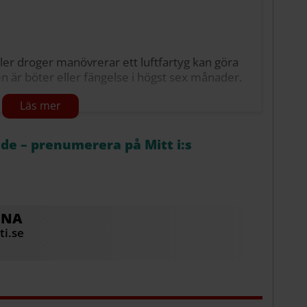
ler droger manövrerar ett luftfartyg kan göra
ljden är böter eller fängelse i högst sex månader.
odet eller 0,10 milligram per liter i
åde – prenumerera på Mitt i:s
ONA
i.se