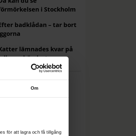
Då kan du se
förmörkelsen i Stockholm
Efter badklådan – tar bort
ggorna
Katter lämnades kvar på
ell – omhändertogs
Om
 för att lagra och få tillgång