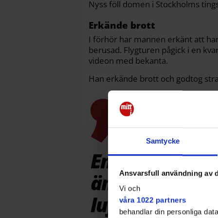
Nyss föll domen i Stockholms tingsrä
Erkände brott
I förhör har mannen erkänt att han 
berusad. Flygturen pågick i en kvart
videon med bekanta.
Han erkände brott och godtog str
Samtycke
En mindre fara
Ansvarsfull användning av d
än framförand
Vi och
luftfartyg.
våra 1022 partners
behandlar din personliga data