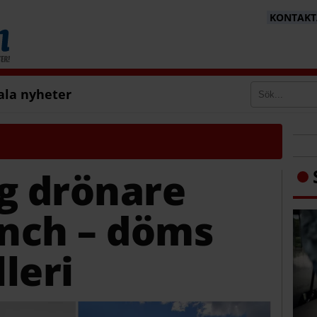
KONTAKTA
ala nyheter
g drönare
unch – döms
lleri