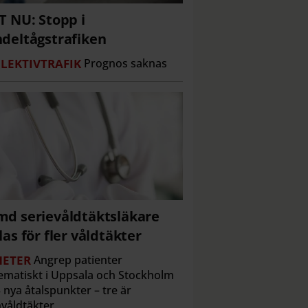
T NU: Stopp i
deltågstrafiken
LEKTIVTRAFIK
Prognos saknas
d serievåldtäktsläkare
las för fler våldtäkter
ETER
Angrep patienter
ematiskt i Uppsala och Stockholm
 nya åtalspunkter – tre är
våldtäkter