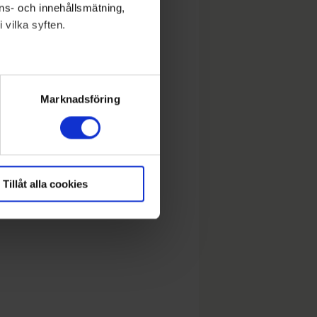
nons- och innehållsmätning,
 vilka syften.
lera meter
ryck)
Marknadsföring
Tillåt alla cookies