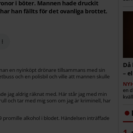
kronor i böter. Mannen hade druckit
 har han fällts för det ovanliga brottet.
Då 
man en nyinköpt drönare tillsammans med sin
– e
etbuss och en polisbil och ville att mannen skulle
NYH
en 
de jag aldrig räknat med. Här står jag med min
kväl
ull och tar med mig som om jag är kriminell, har
9 promille alkohol i blodet. Händelsen inträffade