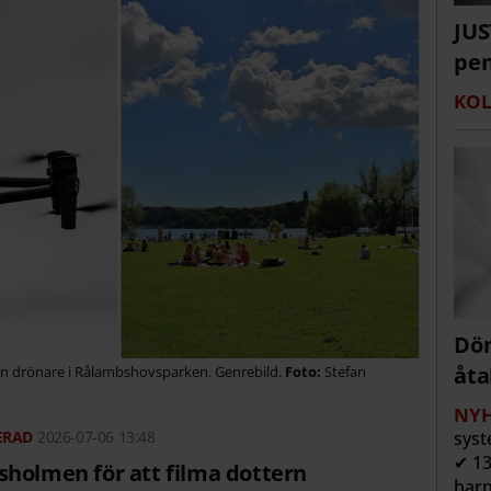
JUS
pen
KOL
Döm
åta
t en drönare i Rålambshovsparken. Genrebild.
Stefan
NYH
2026-07-06 13:48
syst
✔ 13
sholmen för att filma dottern
barn