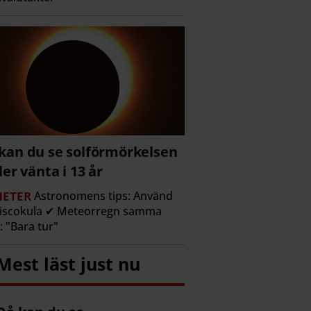
kan du se solförmörkelsen
ller vänta i 13 år
ETER
Astronomens tips: Använd
discokula ✔ Meteorregn samma
l: "Bara tur"
Mest läst just nu