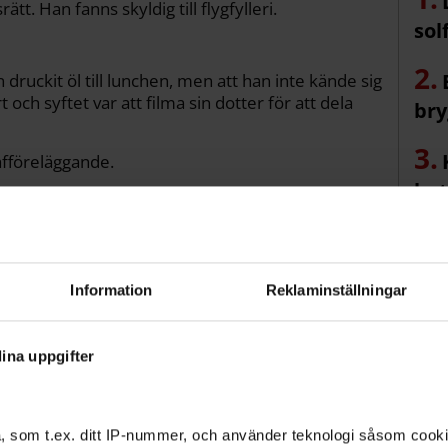
tt. Han fanns skyldig till flygfylleri.
sol
druckit öl till lunchen, men att han inte kände sig
 och syftet var att filma sin dotter för att dela
bry
afföreläggande.
hot
Information
Reklaminställningar
 för flygsäkerheten
ina uppgifter
et av ett bemannat
, som t.ex. ditt IP-nummer, och använder teknologi såsom cookies