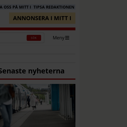
 OSS PÅ MITT I
TIPSA REDAKTIONEN
ANNONSERA I MITT I
Meny
SÖK
Senaste nyheterna