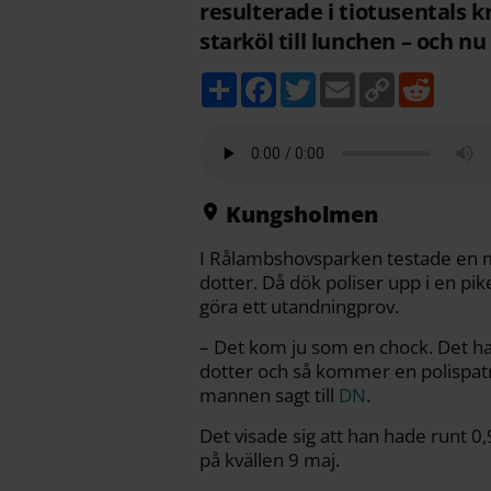
resulterade i tiotusentals 
starköl till lunchen – och nu
D
F
T
E
C
R
e
a
w
m
o
e
l
c
i
a
p
d
a
e
t
i
y
d
b
t
l
L
i
o
e
i
t
o
r
n
k
k
Kungsholmen
I Rålambshovsparken testade en 
dotter. Då dök poliser upp i en pik
göra ett utandningprov.
– Det kom ju som en chock. Det ha
dotter och så kommer en polispatr
mannen sagt till
DN
.
Det visade sig att han hade runt 0,
på kvällen 9 maj.