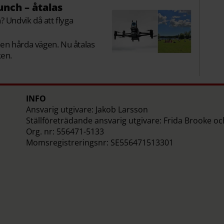
unch – åtalas
? Undvik då att flyga
en hårda vägen. Nu åtalas
ken.
INFO
Ansvarig utgivare: Jakob Larsson
Ställföreträdande ansvarig utgivare: Frida Brooke o
Org. nr: 556471-5133
Momsregistreringsnr: SE556471513301