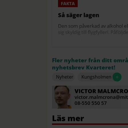
Så säger lagen
Den som påverkad av alkohol el
sig skyldig till flygfylleri. Påfö
Gränsen går vid 0,2 promille i bl
utandningsluften.
Källa: Luftfartslagen, 13 kap. 2 §
Fler nyheter från ditt omr
nyhetsbrev Kvarteret!
+
Nyheter
Kungsholmen
VICTOR
MALMCR
victor.malmcrona@mitt
08-550 550 57