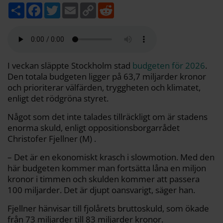
D
F
T
E
C
R
e
a
w
m
o
e
l
c
i
a
p
d
a
e
t
i
y
d
b
t
l
L
i
o
e
i
t
o
r
n
k
k
I veckan släppte Stockholm stad
budgeten för 2026
.
Den totala budgeten ligger på 63,7 miljarder kronor
och prioriterar välfärden, tryggheten och klimatet,
enligt det rödgröna styret.
Något som det inte talades tillräckligt om är stadens
enorma skuld, enligt oppositionsborgarrådet
Christofer Fjellner (M) .
– Det är en ekonomiskt krasch i slowmotion. Med den
här budgeten kommer man fortsätta låna en miljon
kronor i timmen och skulden kommer att passera
100 miljarder. Det är djupt oansvarigt, säger han.
Fjellner hänvisar till fjolårets bruttoskuld, som ökade
från 73 miljarder till 83 miljarder kronor.