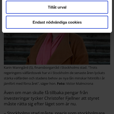
Tillåt urval
Endast nödvändiga cookies
Karin Wanngård (S), finansborgarråd i Stockholms stad. "Trots
regeringens välfärdssvek har vi i Stockholm de senaste åren lyckats
stärka välfärden och stadens behov av nya lån minskar hitintills i år
jämfört med förra året", säger hon.
Victor Malmcrona
Även om man skulle få tillbaka pengar från
investeringar tycker Christofer Fjellner att styret
måste rätta sig efter läget som är nu.
–
Stockholms stad måste, precis som stockholmare,