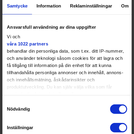
I slutet av förra veckan besökte Mitt utsläppet och då
Samtycke
Information
Reklaminställningar
Om
kändes dieseldoften fortfarande på långt håll.
Ansvarsfull användning av dina uppgifter
Vi och
våra 1022 partners
behandlar din personliga data, som t.ex. ditt IP-nummer,
och använder teknologi såsom cookies för att lagra och
få tillgång till information på din enhet för att kunna
tillhandahålla personliga annonser och innehåll, annons-
och innehållsmätning, åskådarinsikter och
produktutveckling. Du kan själv välja vilka som får
använda din data och i vilka syften.
Samtyckesval
Dieseldoften från utsläppet känns på håll. Foto: Åsa Sommarström
Med din tillåtelse skulle vi även vilja:
Nödvändig
Åsa Sommarström
Samla in information om din geografiska plats
Nästan två veckor efter att insatsen startade, ligger
som kan ha en noggrannhet på upp till flera meter
Inställningar
länsorna fortfarande kvar. Att utsläppet kommer från
Identifiera din enhet genom att aktivt skanna den