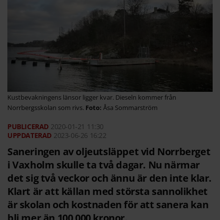
Kustbevakningens länsor ligger kvar. Dieseln kommer från
Norrbergsskolan som rivs.
Åsa Sommarström
2020-01-21
11:30
2023-06-26 16:22
Saneringen av oljeutsläppet vid Norrberget
i Vaxholm skulle ta två dagar. Nu närmar
det sig två veckor och ännu är den inte klar.
Klart är att källan med största sannolikhet
är skolan och kostnaden för att sanera kan
bli mer än 100 000 kronor.