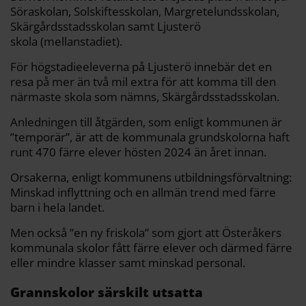
Söraskolan, Solskiftesskolan, Margretelundsskolan,
Skärgårdsstadsskolan samt Ljusterö
skola (mellanstadiet).
För högstadieeleverna på Ljusterö innebär det en
resa på mer än två mil extra för att komma till den
närmaste skola som nämns, Skärgårdsstadsskolan.
Anledningen till åtgärden, som enligt kommunen är
”temporär”, är att de kommunala grundskolorna haft
runt 470 färre elever hösten 2024 än året innan.
Orsakerna, enligt kommunens utbildningsförvaltning:
Minskad inflyttning och en allmän trend med färre
barn i hela landet.
Men också ”en ny friskola” som gjort att Österåkers
kommunala skolor fått färre elever och därmed färre
eller mindre klasser samt minskad personal.
Grannskolor särskilt utsatta