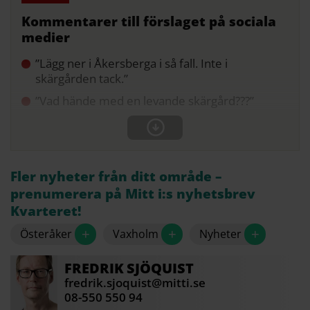
Kommentarer till förslaget på sociala
medier
”Lägg ner i Åkersberga i så fall. Inte i
skärgården tack.”
”Vad hände med en levande skärgård???”
Fler nyheter från ditt område –
prenumerera på Mitt i:s nyhetsbrev
Kvarteret!
+
+
+
Österåker
Vaxholm
Nyheter
FREDRIK
SJÖQUIST
fredrik.sjoquist@mitti.se
08-550 550 94