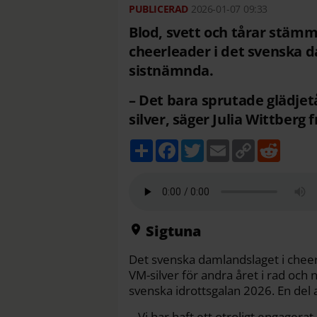
2026-01-07
09:33
Blod, svett och tårar stämm
cheerleader i det svenska d
sistnämnda.
– Det bara sprutade glädjetå
silver, säger Julia Wittberg 
D
F
T
E
C
R
e
a
w
m
o
e
l
c
i
a
p
d
a
e
t
i
y
d
b
t
l
L
i
o
e
i
t
o
r
n
k
k
Sigtuna
Det svenska damlandslaget i chee
VM-silver för andra året i rad och n
svenska idrottsgalan 2026. En del a
– Vi har haft ett otroligt engagerat