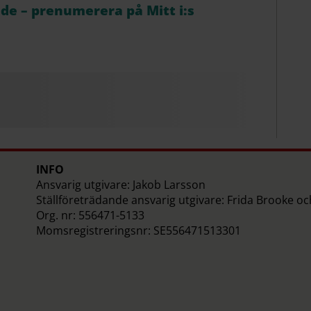
åde – prenumerera på Mitt i:s
e
INFO
Ansvarig utgivare: Jakob Larsson
Ställföreträdande ansvarig utgivare: Frida Brooke o
Org. nr: 556471-5133
Momsregistreringsnr: SE556471513301