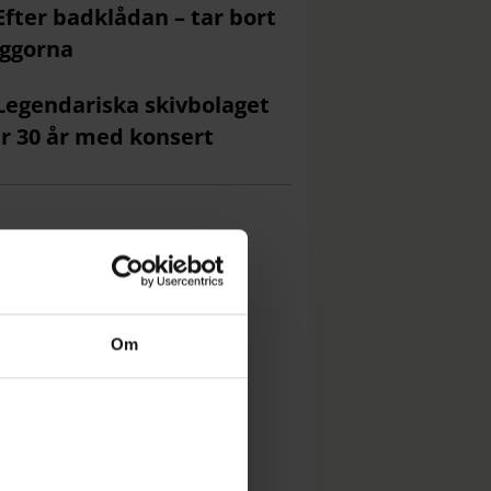
Efter badklådan – tar bort
ggorna
Legendariska skivbolaget
ar 30 år med konsert
Om