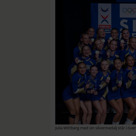
Julia Wittberg med sin silvermedalj står i öve