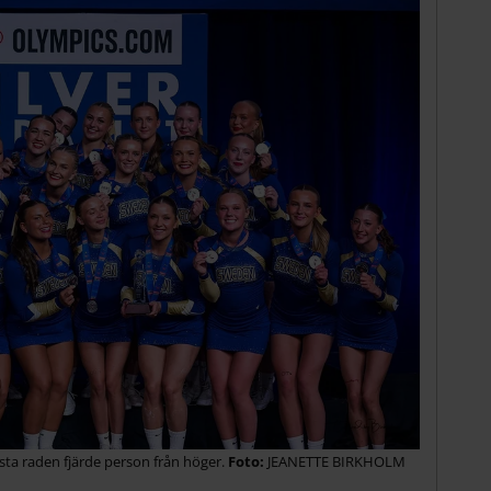
rsta raden fjärde person från höger.
JEANETTE BIRKHOLM