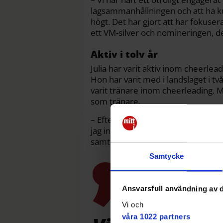
lagsammanhållningen och att ha kul
högt. Det har gjort att har fokusera
ett VM-silver och nomineringen, det
Aktiv i tolv år
Julia har varit aktiv inom cheerleadi
Hon har varit med i landslaget i två
varit tränare inom cheerleading. 
som tränare.
– Efter att vår säsong tog slut kän
jag inte kombinera en så hög nivå a
samtidigt. Men jag saknar det jät
Samtycke
Ansvarsfull användning av d
Vi och
våra 1022 partners