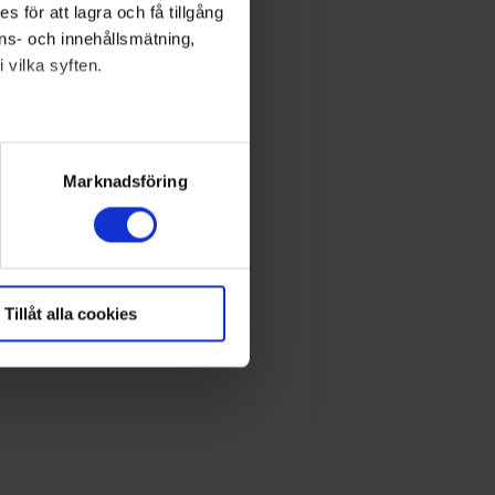
 för att lagra och få tillgång
nons- och innehållsmätning,
 vilka syften.
lera meter
ryck)
Marknadsföring
Tillåt alla cookies