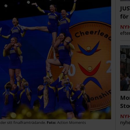
JUS
för
NYH
efte
Mor
St
NYH
nyhe
der sitt finalframträdande.
Action Moments