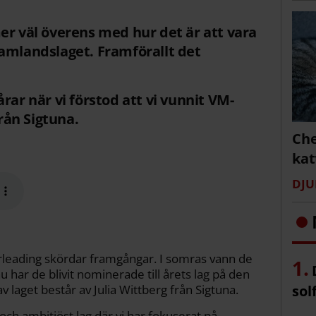
er väl överens med hur det är att vara
amlandslaget. Framförallt det
rar när vi förstod att vi vunnit VM-
från Sigtuna.
Che
kat
DJU
rleading skördar framgångar. I somras vann de
u har de blivit nominerade till årets lag på den
v laget består av Julia Wittberg från Sigtuna.
sol
 och ambitiöst lag där vi har fokuserat på