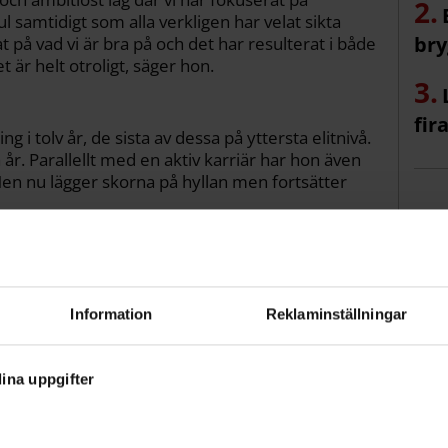
 samtidigt som alla verkligen har velat sikta
bry
t på vad vi är bra på och det har resulterat i både
 är helt otroligt, säger hon.
fir
ng i tolv år, de sista av dessa på yttersta elitnivå.
 år. Parallellt med en aktiv karriär har hon även
Men nu lägger skorna på hyllan men fortsätter
de jag att det var dags. På grund av mitt yrke kan
v cheerleading när jag själv är aktiv och jobba
temycket redan.
Information
Reklaminställningar
ina uppgifter