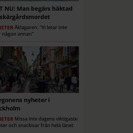
T NU: Man begärs häktad
 skärgårdsmordet
ETER
Åklagaren: "Vi letar inte
r någon annan"
gonens nyheter i
ockholm
ETER
Missa inte dagens viktigaste
ter och snackisar från hela länet