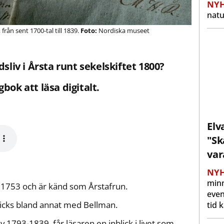
NYH
natu
rån sent 1700-tal till 1839.
Nordiska museet
sliv i Årsta runt sekelskiftet 1800?
bok att läsa digitalt.
Elv
"Sk
var
NYH
min
1753 och är känd som Årstafrun.
even
icks bland annat med Bellman.
tid 
1793-1839, får läsaren en inblick i livet som