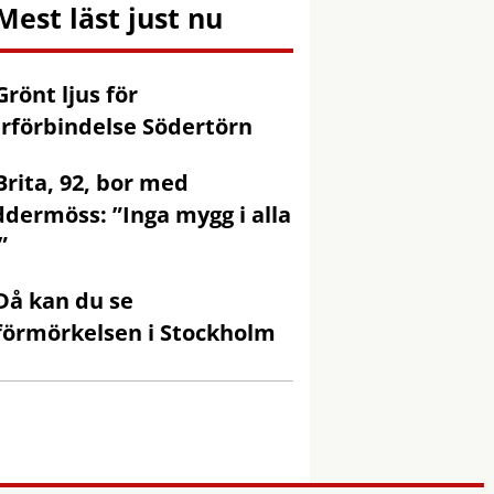
Mest läst just nu
Grönt ljus för
rförbindelse Södertörn
Brita, 92, bor med
ddermöss: ”Inga mygg i alla
”
Då kan du se
förmörkelsen i Stockholm