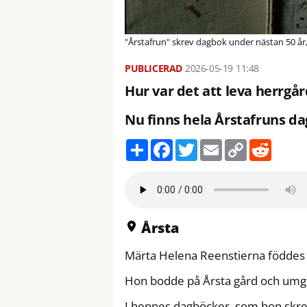
"Årstafrun" skrev dagbok under nästan 50 år, f
2026-05-19
11:48
Hur var det att leva herrgård
Nu finns hela Årstafruns dag
D
F
T
E
C
R
e
a
w
m
o
e
l
c
i
a
p
d
a
e
t
i
y
d
b
t
l
L
i
o
e
i
t
o
r
n
k
k
Årsta
Märta Helena Reenstierna föddes 
Hon bodde på Årsta gård och umg
I hennes dagböcker, som hon skrev 