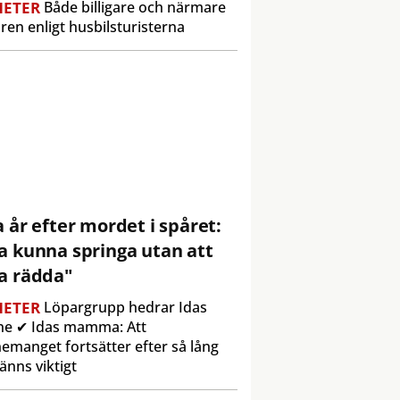
ETER
Både billigare och närmare
ren enligt husbilsturisterna
a år efter mordet i spåret:
a kunna springa utan att
a rädda"
ETER
Löpargrupp hedrar Idas
ne ✔ Idas mamma: Att
emanget fortsätter efter så lång
känns viktigt