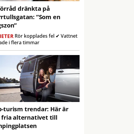
förråd dränkta på
rtullsgatan: ”Som en
gszon”
ETER
Rör kopplades fel ✔ Vattnet
ade i flera timmar
-turism trendar: Här är
 fria alternativet till
pingplatsen