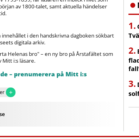
 början av 1800-talet, samt aktuella händelser
id.
Tvä
 innehållet i den handskrivna dagboken sökbart
seets digitala arkiv.
ärta Helenas bro" – en ny bro på Årstafältet som
fla
Mitt i:s läsare.
fall
åde – prenumerera på Mitt i:s
+
er
sol
se