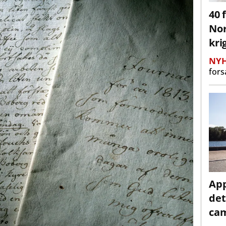
40 
Nor
kri
NYH
fors
App
det
cam