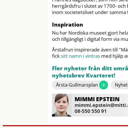
herrgårdsfru i slutet av 1700- och
inom societetslivet under samma t
Inspiration
Nu har Nordiska museet gjort hela
och tillgängligt i digital form via mu
Årstafrun inspirerade även till "M
fick
sitt namn i vintras
med hjälp av 
Fler nyheter från ditt omr
nyhetsbrev Kvarteret!
+
Årsta-Gullmarsplan
Nyhet
MIMMI
EPSTEIN
mimmi.epstein@mitti.
08-550 550 91