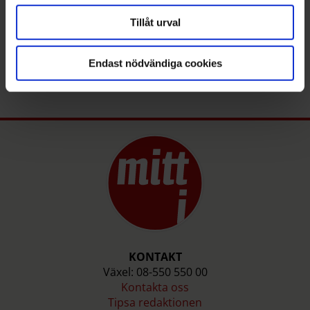
Tillåt urval
MATHILDA
NILSSON
mathilda.nilsson@mitti.se
08-550 550 27
Endast nödvändiga cookies
KONTAKT
Växel: 08-550 550 00
Kontakta oss
Tipsa redaktionen