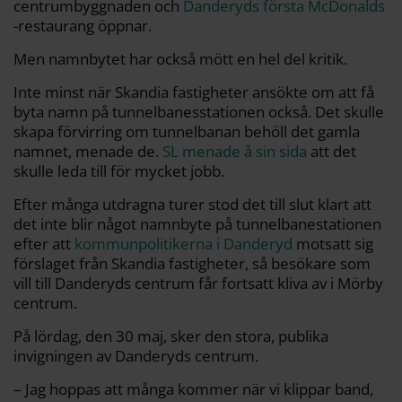
centrumbyggnaden och
Danderyds första McDonalds
-restaurang öppnar.
Men namnbytet har också mött en hel del kritik.
Inte minst när Skandia fastigheter ansökte om att få
byta namn på tunnelbanesstationen också. Det skulle
skapa förvirring om tunnelbanan behöll det gamla
namnet, menade de.
SL menade å sin sida
att det
skulle leda till för mycket jobb.
Efter många utdragna turer stod det till slut klart att
det inte blir något namnbyte på tunnelbanestationen
efter att
kommunpolitikerna i Danderyd
motsatt sig
förslaget från Skandia fastigheter, så besökare som
vill till Danderyds centrum får fortsatt kliva av i Mörby
centrum.
På lördag, den 30 maj, sker den stora, publika
invigningen av Danderyds centrum.
– Jag hoppas att många kommer när vi klippar band,