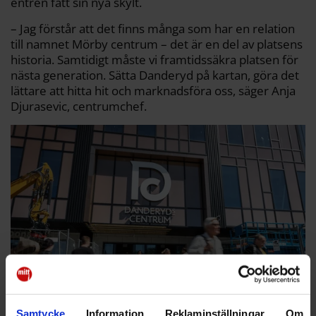
entrén fått sin nya skylt.
– Jag förstår att det finns många som har en relation
till namnet Mörby centrum – det är en del av platsens
historia. Samtidigt måste vi framtidssäkra platsen för
nästa generation. Sätta Danderyd på kartan, göra det
lättare att hitta hit och marknadsföra oss, säger Anja
Djurasevic, centrumchef.
Samtycke
Information
Reklaminställningar
Om