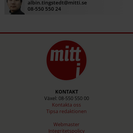
albin.tingstedt@mitti.se
centrumbyggnaden.
08-550 550 24
2026 blev tillbyggnaderna helt klara och
namnbytet av centrumbyggnaden blir officiellt
under festliga former.
Källa: Mörby centrum, Mitt i
KONTAKT
Växel: 08-550 550 00
Kontakta oss
Tipsa redaktionen
Webmaster
Integritetspolicy