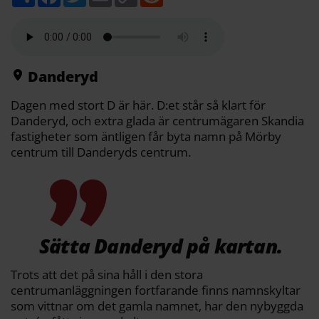
e
a
w
m
o
e
l
c
i
a
p
d
a
e
t
i
y
d
b
t
l
L
i
o
e
i
t
o
r
n
k
k
Danderyd
Dagen med stort D är här. D:et står så klart för
Danderyd, och extra glada är centrumägaren Skandia
fastigheter som äntligen får byta namn på Mörby
centrum till Danderyds centrum.
Sätta Danderyd på kartan.
Trots att det på sina håll i den stora
centrumanläggningen fortfarande finns namnskyltar
som vittnar om det gamla namnet, har den nybyggda