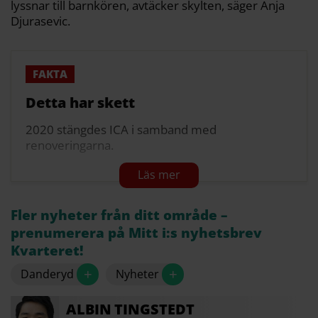
lyssnar till barnkören, avtäcker skylten, säger Anja
Djurasevic.
Detta har skett
2020 stängdes ICA i samband med
renoveringarna.
2021 revs det gamla posthuset och Danderyds
bibliotek och Danderyds kommun invigde sina
nya lokaler.
Fler nyheter från ditt område –
2022 byggdes Södra torget om. Hemköp kunde
prenumerera på Mitt i:s nyhetsbrev
flytta in i sina nyrenoverade lokaler.
Kvarteret!
2023 invigdes en ny butiksgata på våning tre.
+
+
Danderyd
Nyheter
2025 ansökte Skandia fastigheter om att få byta
ALBIN
TINGSTEDT
namn på tunnelbanestationen under