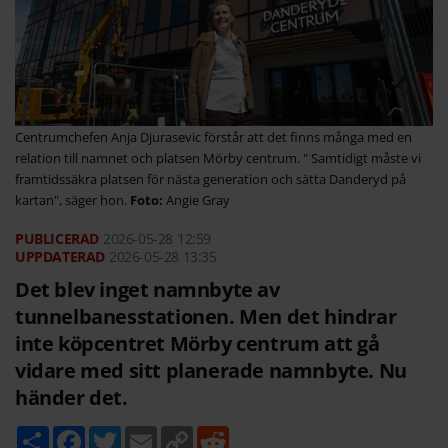
Centrumchefen Anja Djurasevic förstår att det finns många med en
relation till namnet och platsen Mörby centrum. " Samtidigt måste vi
framtidssäkra platsen för nästa generation och sätta Danderyd på
kartan", säger hon.
Angie Gray
2026-05-28
12:59
2026-05-28 13:35
Det blev inget namnbyte av
tunnelbanesstationen. Men det hindrar
inte köpcentret Mörby centrum att gå
vidare med sitt planerade namnbyte. Nu
händer det.
D
F
T
E
C
R