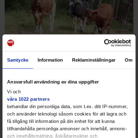
Nu betar korna i Nedre Söderby.
Salems kommun
Samtycke
Information
Reklaminställningar
Om
2025-07-05
07:00
Salems kommun har låtit bygga en kohage i
kulturreservatet i Nedre Söderby och nu
Ansvarsfull användning av dina uppgifter
har 21 kor flyttat in där de ska få beta
Vi och
under sommaren och höst.
våra 1022 partners
behandlar din personliga data, som t.ex. ditt IP-nummer,
D
F
T
E
C
R
e
a
w
m
o
e
och använder teknologi såsom cookies för att lagra och
l
c
i
a
p
d
få tillgång till information på din enhet för att kunna
a
e
t
i
y
d
b
t
l
L
i
tillhandahålla personliga annonser och innehåll, annons-
o
e
i
t
och innehållsmätning, åskådarinsikter och