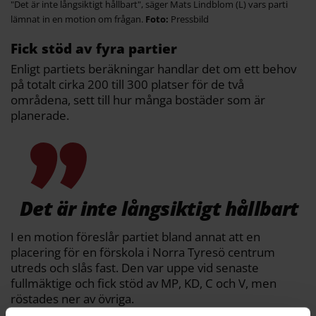
"Det är inte långsiktigt hållbart", säger Mats Lindblom (L) vars parti
lämnat in en motion om frågan.
Pressbild
Fick stöd av fyra partier
Enligt partiets beräkningar handlar det om ett behov
på totalt cirka 200 till 300 platser för de två
områdena, sett till hur många bostäder som är
planerade.
Det är inte långsiktigt hållbart
I en motion föreslår partiet bland annat att en
placering för en förskola i Norra Tyresö centrum
utreds och slås fast. Den var uppe vid senaste
fullmäktige och fick stöd av MP, KD, C och V, men
röstades ner av övriga.