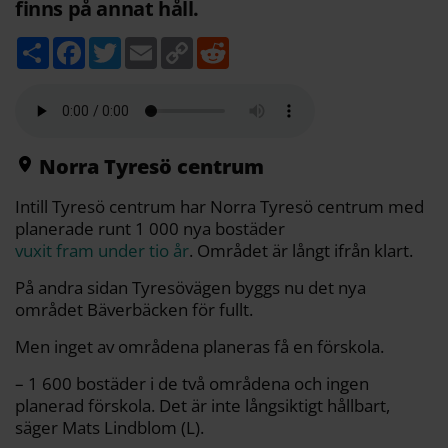
finns på annat håll.
D
F
T
E
C
R
e
a
w
m
o
e
l
c
i
a
p
d
a
e
t
i
y
d
b
t
l
L
i
o
e
i
t
o
r
n
k
k
Norra Tyresö centrum
Intill Tyresö centrum har Norra Tyresö centrum med
planerade runt 1 000 nya bostäder
vuxit fram under tio år
. Området är långt ifrån klart.
På andra sidan Tyresövägen byggs nu det nya
området Bäverbäcken för fullt.
Men inget av områdena planeras få en förskola.
– 1 600 bostäder i de två områdena och ingen
planerad förskola. Det är inte långsiktigt hållbart,
säger Mats Lindblom (L).