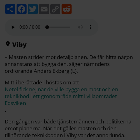
D
F
T
E
C
R
e
a
w
m
o
e
l
c
i
a
p
d
a
e
t
i
y
d
b
t
l
L
i
o
e
i
t
o
r
n
k
k
Viby
– Masten strider mot detaljplanen. De får hitta någon
annanstans att bygga den, säger nämndens
ordförande Anders Ekberg (L).
Mitt i berättade i höstas om att
Netel fick nej när de ville bygga en mast och en
teknikbod i ett grönområde mitt i villaområdet
Edsviken
.
Den gången var både tjänstemännen och politikerna
emot planerna. När det gäller masten och den
tillhörande teknikboden i Viby var det annorlunda.