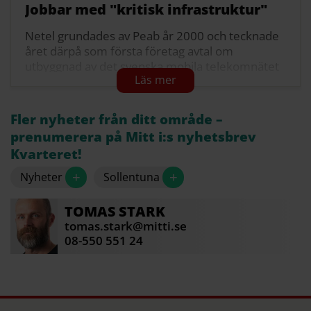
Jobbar med "kritisk infrastruktur"
Netel grundades av Peab år 2000 och tecknade
året därpå som första företag avtal om
utbyggnad av det svenska mobila telekomnätet
för 3G.
I dag arbetar Netel Group med utveckling och
Fler nyheter från ditt område –
underhåll av kritisk infrastruktur i norra Europa.
prenumerera på Mitt i:s nyhetsbrev
Framför allt är man specialiserade
Kvarteret!
inom sektorerna kraft, telekommunikation,
+
+
Nyheter
Sollentuna
vatten, värme och avlopp.
Källa: Netel Group
TOMAS
STARK
tomas.stark@mitti.se
08-550 551 24