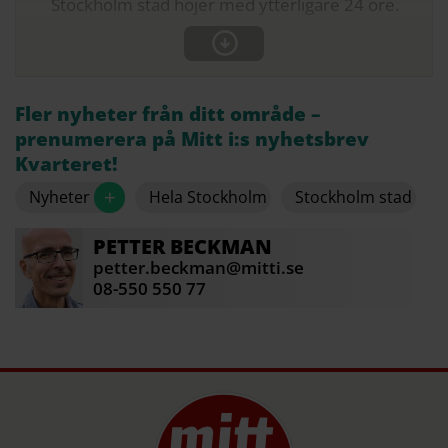
Stockholm stad höjer med ytterligare 24 öre.
Fler nyheter från ditt område –
prenumerera på Mitt i:s nyhetsbrev
Kvarteret!
+
Nyheter
Hela Stockholm
Stockholm stad
PETTER
BECKMAN
petter.beckman@mitti.se
08-550 550 77