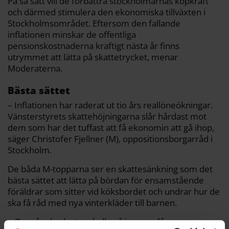
På så sätt vill de förbättra stockholmarnas köpkraft
och därmed stimulera den ekonomiska tillväxten i
Stockholmsområdet. Eftersom den fallande
inflationen minskar de offentliga
pensionskostnaderna kraftigt nästa år finns
utrymmet att lätta på skattetrycket, menar
Moderaterna.
Bästa sättet
– Inflationen har raderat ut tio års reallöneökningar.
Vänsterstyrets skattehöjningarna slår hårdast mot
dem som har det tuffast att få ekonomin att gå ihop,
säger Christofer Fjellner (M), oppositionsborgarråd i
Stockholm.
De båda M-topparna ser en skattesänkning som det
bästa sättet att lätta på bördan för ensamstående
föräldrar som sitter vid köksbordet och undrar hur de
ska få råd med nya vinterkläder till barnen.
– Om våra budgetar skulle gå igenom får en