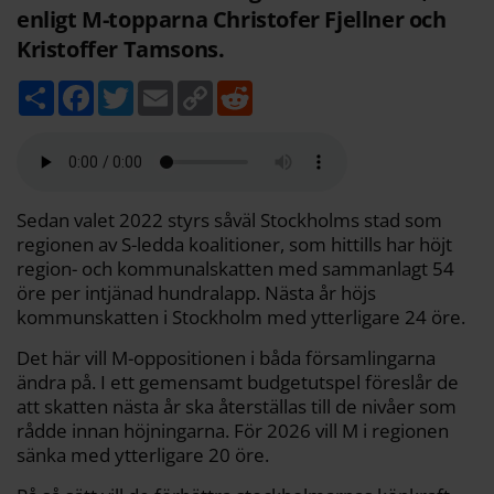
enligt M-topparna Christofer Fjellner och
Kristoffer Tamsons.
D
F
T
E
C
R
e
a
w
m
o
e
l
c
i
a
p
d
a
e
t
i
y
d
b
t
l
L
i
o
e
i
t
o
r
n
k
k
Sedan valet 2022 styrs såväl Stockholms stad som
regionen av S-ledda koalitioner, som hittills har höjt
region- och kommunalskatten med sammanlagt 54
öre per intjänad hundralapp. Nästa år höjs
kommunskatten i Stockholm med ytterligare 24 öre.
Det här vill M-oppositionen i båda församlingarna
ändra på. I ett gemensamt budgetutspel föreslår de
att skatten nästa år ska återställas till de nivåer som
rådde innan höjningarna. För 2026 vill M i regionen
sänka med ytterligare 20 öre.