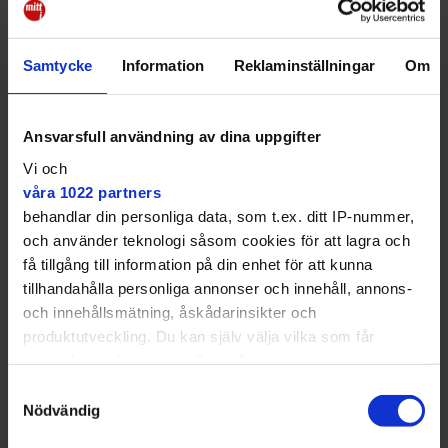
genomsnittlig familj i Stockholm 10 000 kronor mer
per år i plånboken. Det är vårt sätt att säga: vi har sett
er, vi har lyssnat på er, säger Kristoffer Tamsons,
Samtycke
Information
Reklaminställningar
Om
oppositionsledare i Region Stockholm.
Ansvarsfull användning av dina uppgifter
Vi och
våra 1022 partners
behandlar din personliga data, som t.ex. ditt IP-nummer,
och använder teknologi såsom cookies för att lagra och
få tillgång till information på din enhet för att kunna
tillhandahålla personliga annonser och innehåll, annons-
och innehållsmätning, åskådarinsikter och
produktutveckling. Du kan själv välja vilka som får
använda din data och i vilka syften.
Samtyckesval
Med din tillåtelse skulle vi även vilja:
Nödvändig
– Det här är det bästa vi kan göra för att stötta dem som har det
Samla in information om din geografiska plats
tuffast, säger Christofer Fjellner (M) och Kristofer Tamsons (M).