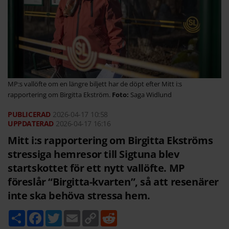
MP:s vallöfte om en längre biljett har de döpt efter Mitt i:s
rapportering om Birgitta Ekström.
Saga Widlund
2026-04-17
10:58
2026-04-17 16:16
Mitt i:s rapportering om Birgitta Ekströms
stressiga hemresor till Sigtuna blev
startskottet för ett nytt vallöfte. MP
föreslår “Birgitta-kvarten”, så att resenärer
inte ska behöva stressa hem.
D
F
T
E
C
R
e
a
w
m
o
e