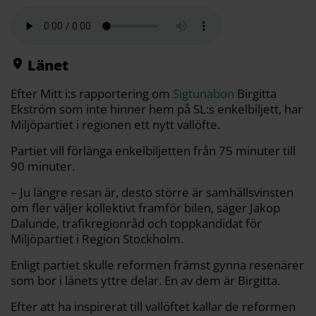
l
c
i
a
p
d
a
e
t
i
y
d
b
t
l
L
i
o
e
i
t
o
r
n
k
k
Länet
Efter Mitt i:s rapportering om
Sigtunabon
Birgitta
Ekström som inte hinner hem på SL:s enkelbiljett, har
Miljöpartiet i regionen ett nytt vallöfte.
Partiet vill förlänga enkelbiljetten från 75 minuter till
90 minuter.
– Ju längre resan är, desto större är samhällsvinsten
om fler väljer kollektivt framför bilen, säger Jakop
Dalunde, trafikregionråd och toppkandidat för
Miljöpartiet i Region Stockholm.
Enligt partiet skulle reformen främst gynna resenärer
som bor i länets yttre delar. En av dem är Birgitta.
Efter att ha inspirerat till vallöftet kallar de reformen