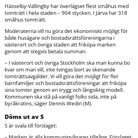
Hässelby-Vällingby har överlägset flest småhus med
tomträtt i hela staden – 904 stycken. I Järva har 318
småhus tomträtt.
Moderaterna vill nu göra det ekonomiskt möjligt för
både husägare och bostadsrättsföreningarna i
västerort och övriga staden att friköpa marken
genom att stegvis betala summan.
– I västerort och övriga Stockholm ska man kunna bo
kvar om man vill, inte tvingas bort av skenande
tomträttsavgälder. Vi vill göra det möjligt för fler
barnfamiljer och bostadsrättsföreningar att friköpa
sina tomter genom en trygg och långsiktig modell.
Kommunen ska stå på vanligt folks sida, inte på
byråkratins, säger Dennis Wedin (M).
Döms ut av S
S är svala till förslaget:
– Marken är alla kommuninvånares tillgång. Förslaget