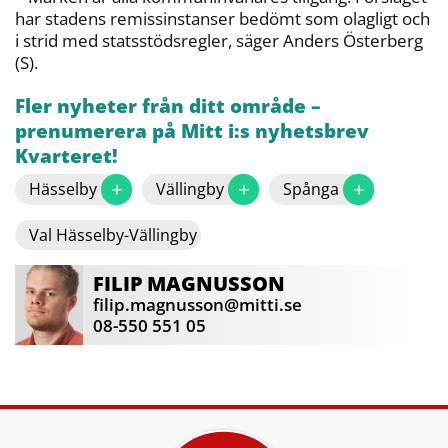
har stadens remissinstanser bedömt som olagligt och
i strid med statsstödsregler, säger Anders Österberg
(S).
Fler nyheter från ditt område –
prenumerera på Mitt i:s nyhetsbrev
Kvarteret!
+
+
+
Hässelby
Vällingby
Spånga
Val Hässelby-Vällingby
FILIP
MAGNUSSON
filip.magnusson@mitti.se
08-550 551 05