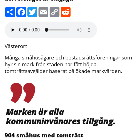
D
F
T
E
C
R
e
a
w
m
o
e
l
c
i
a
p
d
a
e
t
i
y
d
b
t
l
L
i
o
e
i
t
o
r
n
k
k
Västerort
Många småhusägare och bostadsrättsföreningar som
hyr sin mark från staden har fått höjda
tomträttsavgälder baserat på ökade markvärden.
Marken är alla
kommuninvånares tillgång.
904 småhus med tomträtt