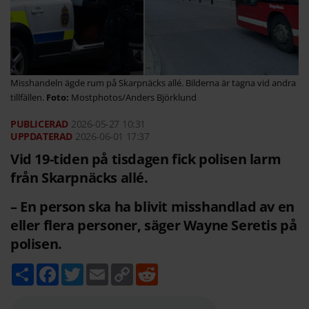
Misshandeln ägde rum på Skarpnäcks allé. Bilderna är tagna vid andra
tillfällen.
Mostphotos/Anders Björklund
2026-05-27
10:31
2026-06-01 17:37
Vid 19-tiden på tisdagen fick polisen larm
från Skarpnäcks allé.
– En person ska ha blivit misshandlad av en
eller flera personer, säger Wayne Seretis på
polisen.
D
F
T
E
C
R
e
a
w
m
o
e
l
c
i
a
p
d
a
e
t
i
y
d