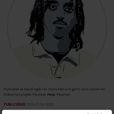
Porträttet av David ingår i en större bild som gjorts inom ramen för
Folkes hus projekt Påverket.
Påverket
2026-07-06
08:00
16-årige Bagarmossen David sköts ihjäl på