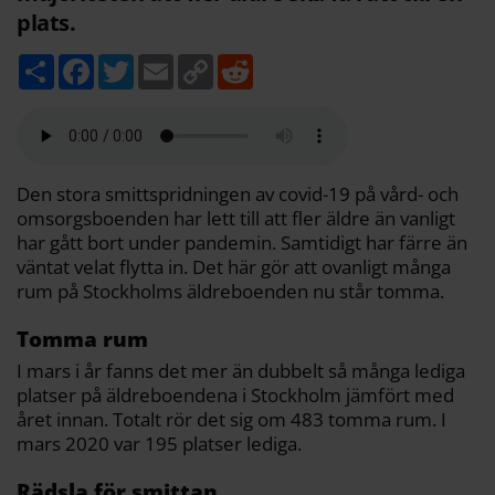
plats.
D
F
T
E
C
R
e
a
w
m
o
e
l
c
i
a
p
d
a
e
t
i
y
d
b
t
l
L
i
o
e
i
t
o
r
n
k
k
Den stora smittspridningen av covid-19 på vård- och
omsorgsboenden har lett till att fler äldre än vanligt
har gått bort under pandemin. Samtidigt har färre än
väntat velat flytta in. Det här gör att ovanligt många
rum på Stockholms äldreboenden nu står tomma.
Tomma rum
I mars i år fanns det mer än dubbelt så många lediga
platser på äldreboendena i Stockholm jämfört med
året innan. Totalt rör det sig om 483 tomma rum. I
mars 2020 var 195 platser lediga.
Rädsla för smittan