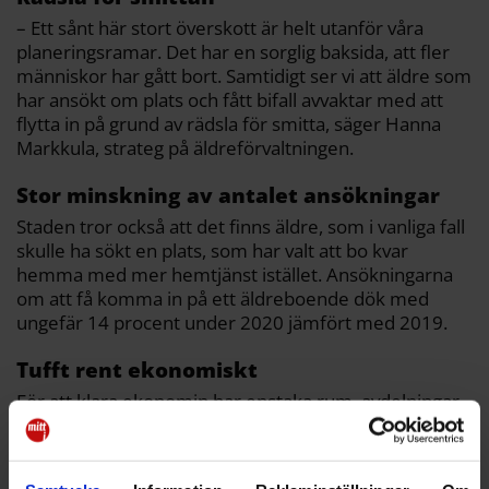
– Ett sånt här stort överskott är helt utanför våra
planeringsramar. Det har en sorglig baksida, att fler
människor har gått bort. Samtidigt ser vi att äldre som
har ansökt om plats och fått bifall avvaktar med att
flytta in på grund av rädsla för smitta, säger Hanna
Markkula, strateg på äldreförvaltningen.
Stor minskning av antalet ansökningar
Staden tror också att det finns äldre, som i vanliga fall
skulle ha sökt en plats, som har valt att bo kvar
hemma med mer hemtjänst istället. Ansökningarna
om att få komma in på ett äldreboende dök med
ungefär 14 procent under 2020 jämfört med 2019.
Tufft rent ekonomiskt
För att klara ekonomin har enstaka rum, avdelningar
eller våningsplan stängts ner, om än bara tillfälligt. För
även om coronakrisen har slagit hårt mot
äldreboendena tror staden att efterfrågan på platser