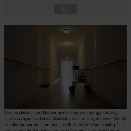
Tomma platser. I april klubbas nya riktlinjer som tydliggör att hög
ålder ska vägas in vid biståndsbeslut, utöver omsorgsbehovet. Det här
tror äldreborgarrådet kommer leda till att fler äldre får en plats på ett
särskilt boende, där många rum nu står tomma. Foto: Mostphotos