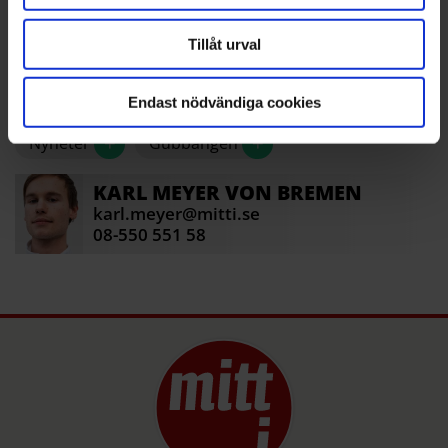
Inga personer har gripits.
Tillåt urval
Fler nyheter från ditt område –
prenumerera på Mitt i:s nyhetsbrev
Endast nödvändiga cookies
Kvarteret!
+
+
Nyheter
Gubbängen
KARL
MEYER VON BREMEN
karl.meyer@mitti.se
08-550 551 58